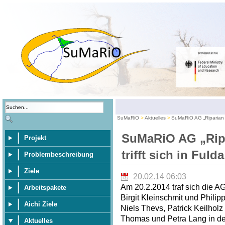
SuMaRiO
Aktuelles
SuMaRiO AG „Riparian E
SuMaRiO AG „Rip
Projekt
trifft sich in Fulda
Problembeschreibung
Ziele
20.02.14 06:03
Am 20.2.2014 traf sich die A
Arbeitspakete
Birgit Kleinschmit und Philip
Aichi Ziele
Niels Thevs, Patrick Keilhol
Thomas und Petra Lang in der
Aktuelles