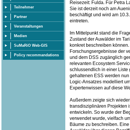
Reisezeit: Fulda. Für Petra 
Teilnehmer
Sie ist derzeit noch am Auen
beschäftigt und wird am 10.
Partner
eintreten.
Veranstaltungen
Im Mittelpunkt stand die Frag
Medien
Zustand der Auwälder im Tar
konkret beschreiben können. 
SuMaRiO Web-GIS
Forschungsergebnisse der v
Policy recommandations
und dem DSS zugänglich gem
relevanten Ecosystem Service
schlussendlich in einer List
gehaltenen ESS werden nun p
Logic-Ansatzes modelliert u
Expertenwissen auf diese Wei
Außerdem zeigte sich wieder 
transdisziplinären Projekten
entwickeln. So wurde der Begri
verwendet wurde, vielfach u
Bäume zu beschreiben. Eine