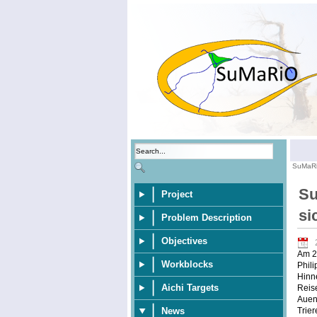
SuMaR
Su
Project
si
Problem Description
Objectives
Am 20
Workblocks
Phili
Hinne
Aichi Targets
Reise
Aueni
Trie
News