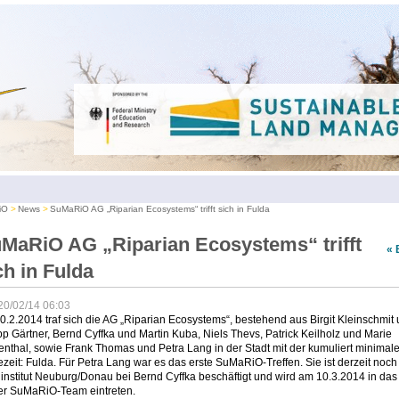
iO
News
SuMaRiO AG „Riparian Ecosystems“ trifft sich in Fulda
MaRiO AG „Riparian Ecosystems“ trifft
« 
ch in Fulda
20/02/14 06:03
.2.2014 traf sich die AG „Riparian Ecosystems“, bestehend aus Birgit Kleinschmit
pp Gärtner, Bernd Cyffka und Martin Kuba, Niels Thevs, Patrick Keilholz und Marie
nthal, sowie Frank Thomas und Petra Lang in der Stadt mit der kumuliert minimal
zeit: Fulda. Für Petra Lang war es das erste SuMaRiO-Treffen. Sie ist derzeit noc
nstitut Neuburg/Donau bei Bernd Cyffka beschäftigt und wird am 10.3.2014 in das
rer SuMaRiO-Team eintreten.