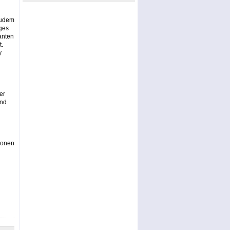
Zudem
ges
anten
t.
y
er
und
ionen