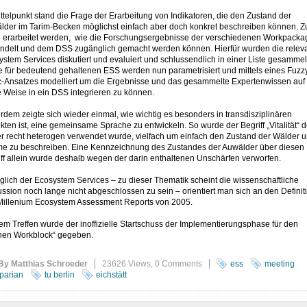
ttelpunkt stand die Frage der Erarbeitung von Indikatoren, die den Zustand der
lder im Tarim-Becken möglichst einfach aber doch konkret beschreiben können. 
te erarbeitet werden, wie die Forschungsergebnisse der verschiedenen Workpacka
ndelt und dem DSS zugänglich gemacht werden können. Hierfür wurden die relev
stem Services diskutiert und evaluiert und schlussendlich in einer Liste gesammel
e für bedeutend gehaltenen ESS werden nun parametrisiert und mittels eines Fuzz
c-Ansatzes modelliert um die Ergebnisse und das gesammelte Expertenwissen auf
 Weise in ein DSS integrieren zu können.
dem zeigte sich wieder einmal, wie wichtig es besonders in transdisziplinären
kten ist, eine gemeinsame Sprache zu entwickeln. So wurde der Begriff „Vitalität“ d
er recht heterogen verwendet wurde, vielfach um einfach den Zustand der Wälder 
e zu beschreiben. Eine Kennzeichnung des Zustandes der Auwälder über diesen
ff allein wurde deshalb wegen der darin enthaltenen Unschärfen verworfen.
lich der Ecosystem Services – zu dieser Thematik scheint die wissenschaftliche
ssion noch lange nicht abgeschlossen zu sein – orientiert man sich an den Definit
Millenium Ecosystem Assessment Reports von 2005.
em Treffen wurde der inoffizielle Startschuss der Implementierungsphase für den
nen Workblock“ gegeben.
By Matthias Schroeder
23626 Views,
0 Comments
ess
meeting
iparian
tu berlin
eichstätt