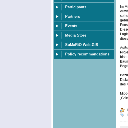
Im Mi
Participants
Auwä
soll
Partners
gebü
Ecosy
Events
Dies
Logi
Media Store
diese
SuMaRiO Web-GIS
Außer
Proje
Policy recommandations
bish
Bäum
Begri
Bezüg
Disku
des 
Mit d
„Grü
r