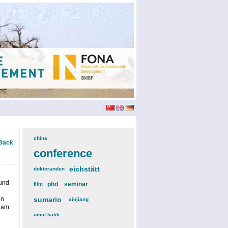
|
china
(3)
Back
conference
(12)
eichstätt
(6)
doktoranden
(3)
 und
phd
(4)
seminar
(4)
film
(2)
en
sumario
(6)
xinjiang
(2)
h am
ümüt halik
(2)