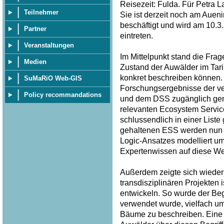
Reisezeit: Fulda. Für Petra 
Teilnehmer
Sie ist derzeit noch am Auen
beschäftigt und wird am 10.
Partner
eintreten.
Veranstaltungen
Im Mittelpunkt stand die Frag
Medien
Zustand der Auwälder im Tar
konkret beschreiben können. 
SuMaRiO Web-GIS
Forschungsergebnisse der v
Policy recommandations
und dem DSS zugänglich gem
relevanten Ecosystem Service
schlussendlich in einer List
gehaltenen ESS werden nun p
Logic-Ansatzes modelliert u
Expertenwissen auf diese Wei
Außerdem zeigte sich wieder 
transdisziplinären Projekten
entwickeln. So wurde der Begri
verwendet wurde, vielfach u
Bäume zu beschreiben. Eine