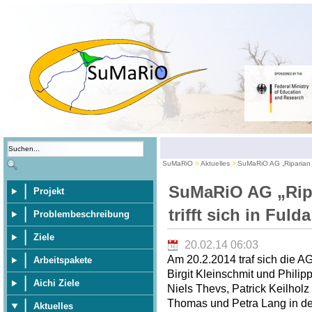
SuMaRiO
Aktuelles
SuMaRiO AG „Riparian E
SuMaRiO AG „Rip
Projekt
trifft sich in Fulda
Problembeschreibung
Ziele
20.02.14 06:03
Am 20.2.2014 traf sich die A
Arbeitspakete
Birgit Kleinschmit und Philip
Aichi Ziele
Niels Thevs, Patrick Keilhol
Thomas und Petra Lang in der
Aktuelles