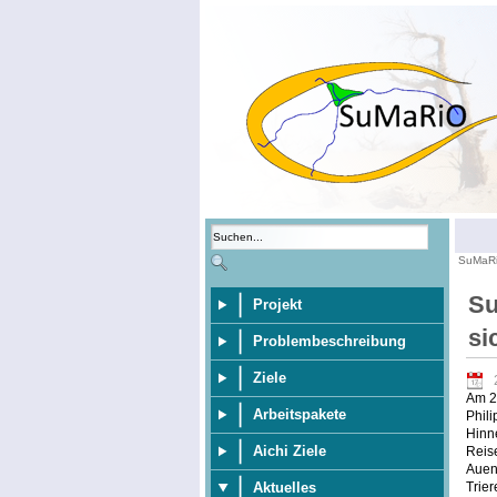
SuMaR
Su
Projekt
si
Problembeschreibung
Ziele
Am 20
Arbeitspakete
Phili
Hinne
Aichi Ziele
Reise
Aueni
Trie
Aktuelles