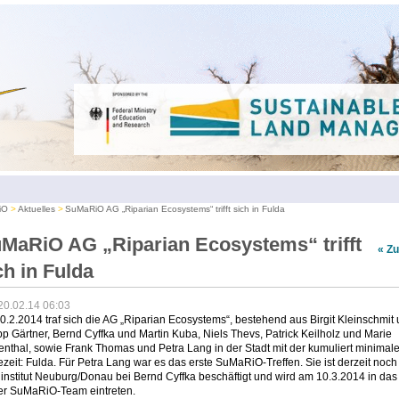
iO
Aktuelles
SuMaRiO AG „Riparian Ecosystems“ trifft sich in Fulda
MaRiO AG „Riparian Ecosystems“ trifft
« Z
ch in Fulda
20.02.14 06:03
.2.2014 traf sich die AG „Riparian Ecosystems“, bestehend aus Birgit Kleinschmit
pp Gärtner, Bernd Cyffka und Martin Kuba, Niels Thevs, Patrick Keilholz und Marie
nthal, sowie Frank Thomas und Petra Lang in der Stadt mit der kumuliert minimal
zeit: Fulda. Für Petra Lang war es das erste SuMaRiO-Treffen. Sie ist derzeit noc
nstitut Neuburg/Donau bei Bernd Cyffka beschäftigt und wird am 10.3.2014 in das
rer SuMaRiO-Team eintreten.