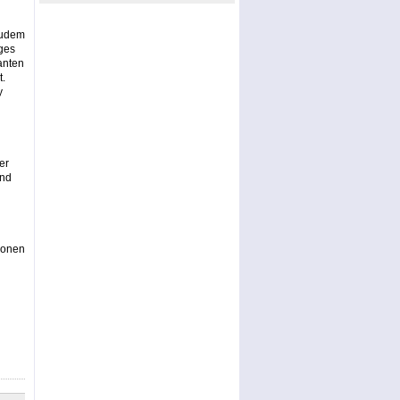
Zudem
ges
anten
t.
y
er
und
ionen