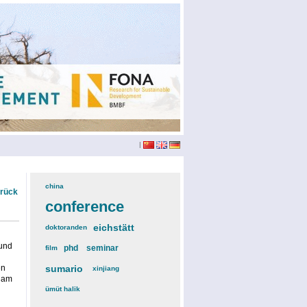
|
china
(3)
urück
conference
(12)
eichstätt
(6)
doktoranden
(3)
 und
phd
(4)
seminar
(4)
film
(2)
en
sumario
(6)
xinjiang
(2)
h am
ümüt halik
(2)