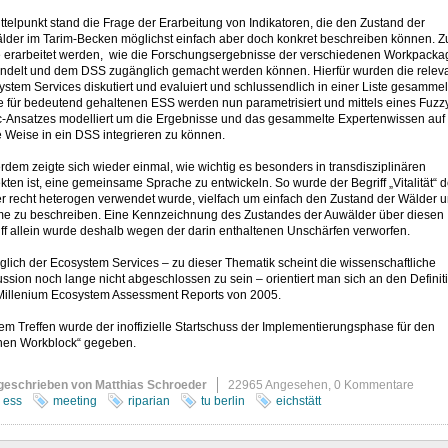
ttelpunkt stand die Frage der Erarbeitung von Indikatoren, die den Zustand der
lder im Tarim-Becken möglichst einfach aber doch konkret beschreiben können. 
te erarbeitet werden, wie die Forschungsergebnisse der verschiedenen Workpacka
ndelt und dem DSS zugänglich gemacht werden können. Hierfür wurden die relev
stem Services diskutiert und evaluiert und schlussendlich in einer Liste gesammel
e für bedeutend gehaltenen ESS werden nun parametrisiert und mittels eines Fuzz
c-Ansatzes modelliert um die Ergebnisse und das gesammelte Expertenwissen auf
 Weise in ein DSS integrieren zu können.
dem zeigte sich wieder einmal, wie wichtig es besonders in transdisziplinären
kten ist, eine gemeinsame Sprache zu entwickeln. So wurde der Begriff „Vitalität“ d
er recht heterogen verwendet wurde, vielfach um einfach den Zustand der Wälder 
e zu beschreiben. Eine Kennzeichnung des Zustandes der Auwälder über diesen
ff allein wurde deshalb wegen der darin enthaltenen Unschärfen verworfen.
lich der Ecosystem Services – zu dieser Thematik scheint die wissenschaftliche
ssion noch lange nicht abgeschlossen zu sein – orientiert man sich an den Definit
Millenium Ecosystem Assessment Reports von 2005.
em Treffen wurde der inoffizielle Startschuss der Implementierungsphase für den
nen Workblock“ gegeben.
geschrieben von Matthias Schroeder
22965 Angesehen,
0 Kommentare
ess
meeting
riparian
tu berlin
eichstätt