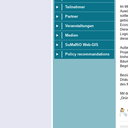
Im Mi
Teilnehmer
Auwä
soll
Partner
gebü
Ecosy
Veranstaltungen
Dies
Logi
Medien
diese
SuMaRiO Web-GIS
Außer
Proje
Policy recommandations
bish
Bäum
Begri
Bezüg
Disku
des 
Mit d
„Grü