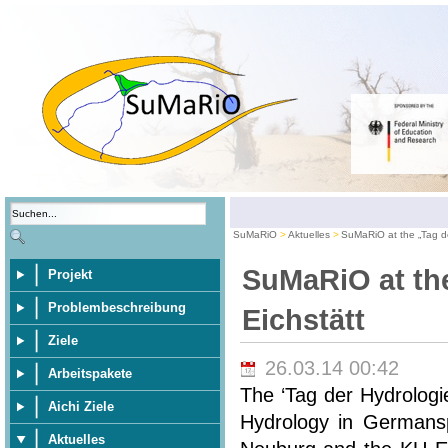
SuMaRiO
Aktuelles
SuMaRiO at the „Tag de
SuMaRiO at the
Projekt
Problembeschreibung
Eichstätt
Ziele
26.03.14 00:42
Arbeitspakete
The ‘Tag der Hydrologi
Aichi Ziele
Hydrology in Germansp
Aktuelles