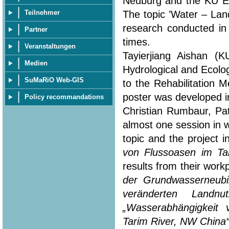
Neuburg and the KU Eic
The topic ’Water – Lan
Teilnehmer
research conducted in
Partner
times.
Veranstaltungen
Tayierjiang Aishan (
Medien
Hydrological and Ecolo
SuMaRiO Web-GIS
to the Rehabilitation 
poster was developed in
Policy recommandations
Christian Rumbaur, Pa
almost one session in 
topic and the project i
von Flussoasen im Ta
results from their workp
der Grundwasserneubi
veränderten Landn
„Wasserabhängigkeit
Tarim River, NW China