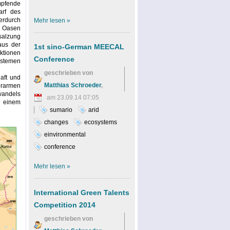
pfende
arf des
erdurch
Mehr
lesen »
r Oasen
salzung
aus der
1st sino-German MEECAL
ktionen
Conference
ystemen
geschrieben von
aft und
Matthias Schroeder
,
erarmen
wandels
am 23.09.14 07:05
n einem
sumario
arid
changes
ecosystems
einvironmental
conference
Mehr
lesen »
International Green Talents
Competition 2014
geschrieben von