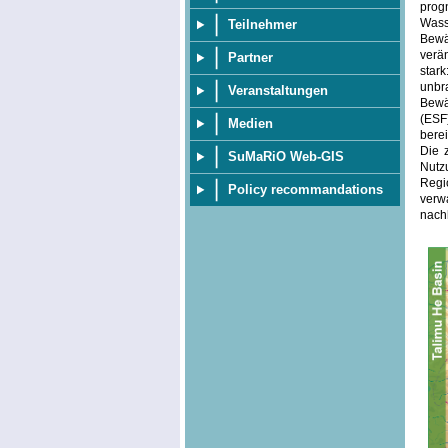
pro
Wass
Teilnehmer
Bewä
verä
Partner
star
unbr
Veranstaltungen
Bewä
(ESF
Medien
berei
Die 
SuMaRiO Web-GIS
Nutz
Regi
Policy recommandations
verw
nachh