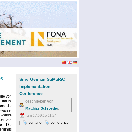
|
es
Sino-German SuMaRiO
Implementation
Conference
 die von
 und ist
geschrieben von
ere die
Matthias Schroeder
,
swasser
-Wüste
am 17.09.15 11:24
ser von
sumario
conference
e. Die
erdings