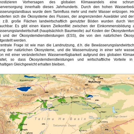
gnostizieren Vorhersagen des globalen Klimawandels eine schrum
erversorgung innerhalb dieses Jahrhunderts. Durch den hohen Wasserbed
sserungslandbaus wurde dem Tarimfluss mehr und mehr Wasser entzogen. Hi
nderten sich die Ökosysteme des Flusses, der angrenzenden Auwälder und de
k: z.B. große Flächen landwirtschaftlich genutzter Böden wurden durch Ver
auchbar. Es gibt einen klaren Zielkonflikt zwischen der Einkommensbildung 
sserungslandwirtschaft (hauptsächlich Baumwolle) auf Kosten der Ökosystemfun
) und der Ökosystemdienstleistungen (ESS), die von den natürlichen Ökos
tgestellt werden.
zentrale Frage ist wie man die Landnutzung, d.h. die Bewässerungslandwirtsch
ung der natürlichen Ökosysteme, und die Wassernutzung in einer sehr wass
on mit einer veränderlichen Wasserverfügbarkeit aufgrund des globalen Klima
altet, so dass Ökosystemdienstleistungen und wirtschaftliche Vorteile i
altigen Gleichgewicht erhalten bleiben.