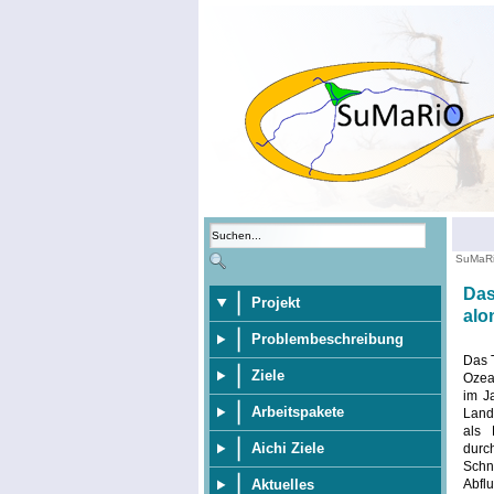
SuMaR
Das
Projekt
alo
Problembeschreibung
Das T
Ziele
Ozean
im J
Arbeitspakete
Land
als 
Aichi Ziele
durc
Schn
Abfl
Aktuelles