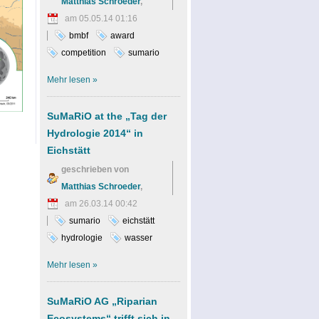
Matthias Schroeder
,
am 05.05.14 01:16
bmbf
award
competition
sumario
Mehr
lesen »
SuMaRiO at the „Tag der
Hydrologie 2014“ in
Eichstätt
geschrieben von
Matthias Schroeder
,
am 26.03.14 00:42
sumario
eichstätt
hydrologie
wasser
Mehr
lesen »
SuMaRiO AG „Riparian
Ecosystems“ trifft sich in