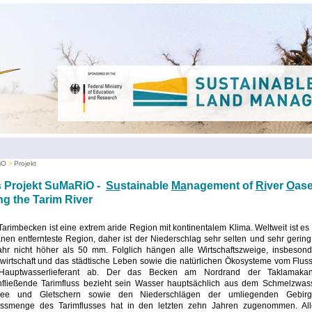
iO
Projekt
 Projekt SuMaRiO -
Su
stainable
Ma
nagement of
Ri
ver
O
as
ng the Tarim River
arimbecken ist eine extrem aride Region mit kontinentalem Klima. Weltweit ist es
en entfernteste Region, daher ist der Niederschlag sehr selten und sehr gering
ahr nicht höher als 50 mm. Folglich hängen alle Wirtschaftszweige, insbesond
wirtschaft und das städtische Leben sowie die natürlichen Ökosysteme vom Flus
Hauptwasserlieferant ab. Der das Becken am Nordrand der Taklamakan
hfließende Tarimfluss bezieht sein Wasser hauptsächlich aus dem Schmelzwas
ee und Gletschern sowie den Niederschlägen der umliegenden Gebirg
ussmenge des Tarimflusses hat in den letzten zehn Jahren zugenommen. All