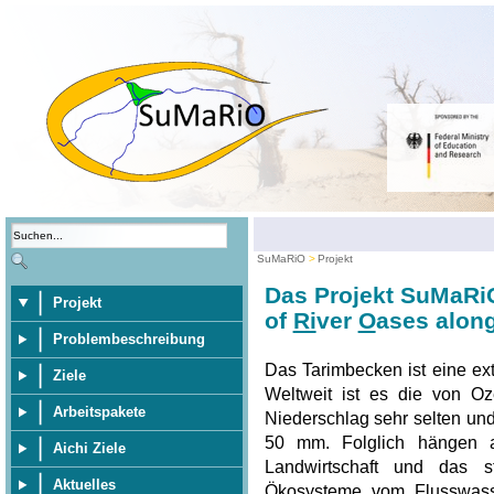
SuMaRiO
Projekt
Das Projekt SuMaRi
Projekt
of
Ri
ver
O
ases along
Problembeschreibung
Das Tarimbecken ist eine ex
Ziele
Weltweit ist es die von Oz
Arbeitspakete
Niederschlag sehr selten und 
50 mm. Folglich hängen al
Aichi Ziele
Landwirtschaft und das s
Aktuelles
Ökosysteme vom Flusswasse