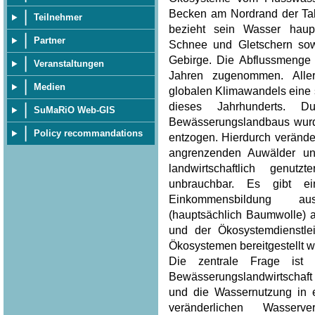
Becken am Nordrand der Tak
Teilnehmer
bezieht sein Wasser hau
Partner
Schnee und Gletschern sow
Gebirge. Die Abflussmenge 
Veranstaltungen
Jahren zugenommen. Aller
Medien
globalen Klimawandels eine
dieses Jahrhunderts. 
SuMaRiO Web-GIS
Bewässerungslandbaus wurd
Policy recommandations
entzogen. Hierdurch verände
angrenzenden Auwälder un
landwirtschaftlich genu
unbrauchbar. Es gibt ei
Einkommensbildung au
(hauptsächlich Baumwolle) 
und der Ökosystemdienstle
Ökosystemen bereitgestellt w
Die zentrale Frage ist
Bewässerungslandwirtschaft
und die Wassernutzung in 
veränderlichen Wasserv