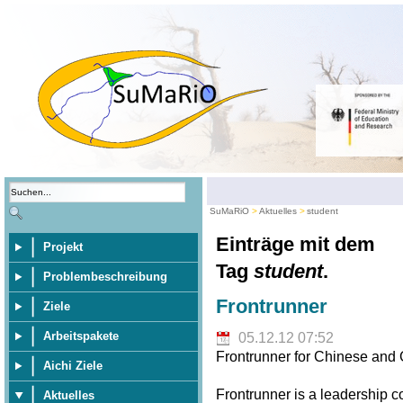
SuMaRiO
Aktuelles
student
Einträge mit dem
Projekt
Tag
student
.
Problembeschreibung
Frontrunner
Ziele
Arbeitspakete
05.12.12 07:52
Frontrunner for Chinese and
Aichi Ziele
Frontrunner is a leadership 
Aktuelles