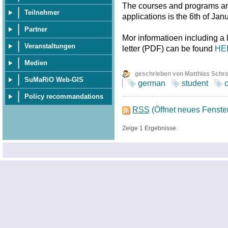
The courses and programs are 
Teilnehmer
applications is the 6th of Jan
Partner
Mor informatioen including a
Veranstaltungen
letter (PDF) can be found
HE
Medien
geschrieben von Matthias Schr
SuMaRiO Web-GIS
german
student
Policy recommandations
RSS
(Öffnet neues Fenste
Zeige 1 Ergebnisse.