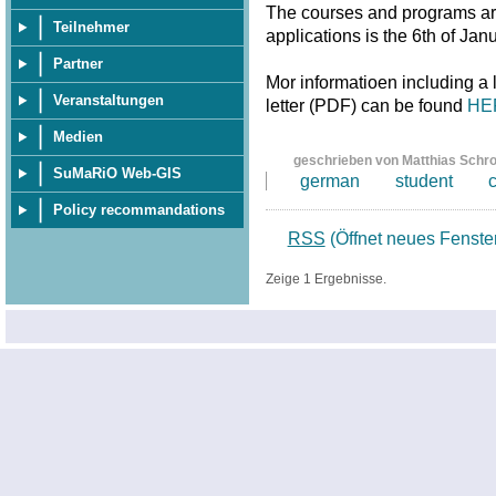
The courses and programs are 
Teilnehmer
applications is the 6th of Jan
Partner
Mor informatioen including a
Veranstaltungen
letter (PDF) can be found
HE
Medien
geschrieben von Matthias Schr
SuMaRiO Web-GIS
german
student
Policy recommandations
RSS
(Öffnet neues Fenste
Zeige 1 Ergebnisse.