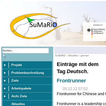
SuMaRiO
Aktuelles
german
Einträge mit dem
Projekt
Tag
Deutsch
.
Problembeschreibung
Frontrunner
Ziele
Arbeitspakete
05.12.12 07:52
Frontrunner for Chinese and
Aichi Ziele
Frontrunner is a leadership 
Aktuelles