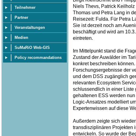
Niels Thevs, Patrick Keilhol
Teilnehmer
Thomas und Petra Lang in der
Partner
Reisezeit: Fulda. Für Petra 
Sie ist derzeit noch am Auen
Veranstaltungen
beschäftigt und wird am 10.
Medien
eintreten.
SuMaRiO Web-GIS
Im Mittelpunkt stand die Frag
Zustand der Auwälder im Tar
Policy recommandations
konkret beschreiben können. 
Forschungsergebnisse der v
und dem DSS zugänglich gem
relevanten Ecosystem Service
schlussendlich in einer List
gehaltenen ESS werden nun p
Logic-Ansatzes modelliert u
Expertenwissen auf diese Wei
Außerdem zeigte sich wieder 
transdisziplinären Projekten
entwickeln. So wurde der Begri