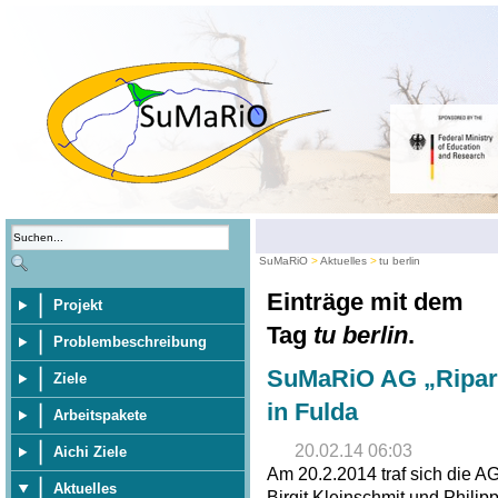
SuMaRiO
Aktuelles
tu berlin
Einträge mit dem
Projekt
Tag
tu berlin
.
Problembeschreibung
SuMaRiO AG „Riparia
Ziele
in Fulda
Arbeitspakete
20.02.14 06:03
Aichi Ziele
Am 20.2.2014 traf sich die A
Aktuelles
Birgit Kleinschmit und Philip