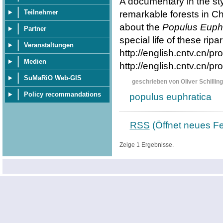
A documentary in the st
Teilnehmer
remarkable forests in Chi
about the
Populus Euphr
Partner
special life of these ripa
Veranstaltungen
http://english.cntv.cn
Medien
http://english.cntv.cn
SuMaRiO Web-GIS
geschrieben von Oliver Schilling
Policy recommandations
populus euphratica
RSS
(Öffnet neues Fe
Zeige 1 Ergebnisse.