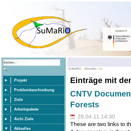
SuMaRiO
Aktuelles
tv
Einträge mit d
Projekt
Problembeschreibung
CNTV Documenta
Ziele
Forests
Arbeitspakete
28.04.11 14:30
Aichi Ziele
These are two links to t
Aktuelles