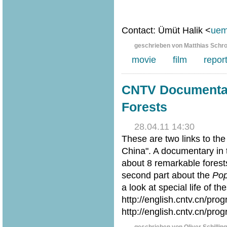
Contact: Ümüt Halik <
uem
geschrieben von Matthias Schr
movie
film
repor
CNTV Documentar
Forests
28.04.11 14:30
These are two links to the
China". A documentary in
about 8 remarkable forests 
second part about the
Pop
a look at special life of th
http://english.cntv.cn/p
http://english.cntv.cn/p