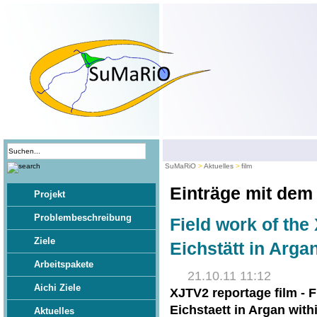
SuMaRiO
Aktuelles
film
Einträge mit dem
Projekt
Problembeschreibung
Field work of the
Ziele
Eichstätt in Arga
Arbeitspakete
21.10.11 11:12
Aichi Ziele
XJTV2 reportage film - F
Eichstaett in Argan wit
Aktuelles