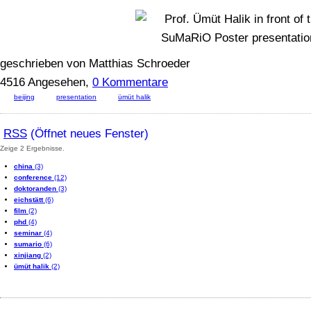
geschrieben von Matthias Schroeder
4516 Angesehen,
0 Kommentare
beijing
presentation
ümüt halik
RSS
(Öffnet neues Fenster)
Zeige 2 Ergebnisse.
china
(3)
conference
(12)
doktoranden
(3)
eichstätt
(6)
film
(2)
phd
(4)
seminar
(4)
sumario
(6)
xinjiang
(2)
ümüt halik
(2)