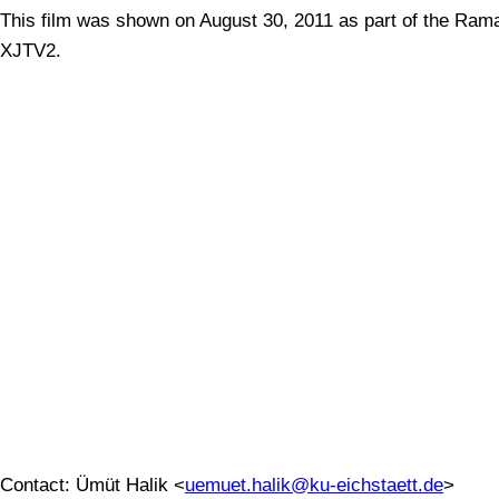
This film was shown on August 30, 2011 as part of the Rama
XJTV2.
Contact: Ümüt Halik <
uemuet.halik@ku-eichstaett.de
>