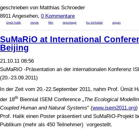
geschrieben von Matthias Schroeder
8911 Angesehen,
0 Kommentare
ümüt halik
movie
film
reportage
ku eichstätt
argan
SuMaRiO at International Confere
Beijing
21.10.11 08:56
SuMaRiO -Präsentation an der internationalen Konferenz IS
(20.-23.09.2011)
In der Zeit vom 20.-22.September 2011, nahm Prof. Ümüt Hal
th
der 18
Biennial ISEM Conference „
The Ecological Modelli
Coupled Human and Natural Systems
“ (
www.isem2011.org
)
Prof. Halik einen Poster präsentiert und SuMaRiO-Projekt be
Publikum (mehr als 450 Teilnehmer) vorgestellt.