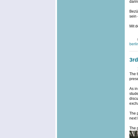
dari
Bezüg
sein 
Mit d
berli
3rd
The t
prese
As in
stude
discu
excha
The p
next 
The p