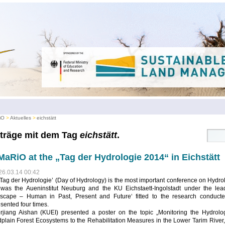
iO
Aktuelles
eichstätt
träge mit dem Tag
eichstätt
.
aRiO at the „Tag der Hydrologie 2014“ in Eichstätt
26.03.14 00:42
Tag der Hydrologie’ (Day of Hydrology) is the most important conference on Hydro
 was the Aueninstitut Neuburg and the KU Eichstaett-Ingolstadt under the lea
scape – Human in Past, Present and Future‘ fitted to the research conduct
sented four times.
erjiang Aishan (KUEI) presented a poster on the topic „Monitoring the Hydro
dplain Forest Ecosystems to the Rehabilitation Measures in the Lower Tarim Rive