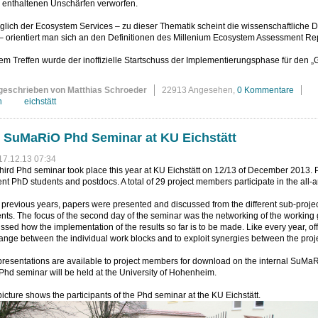
n enthaltenen Unschärfen verworfen.
lich der Ecosystem Services – zu dieser Thematik scheint die wissenschaftliche 
– orientiert man sich an den Definitionen des Millenium Ecosystem Assessment Re
em Treffen wurde der inoffizielle Startschuss der Implementierungsphase für den
geschrieben von Matthias Schroeder
22913 Angesehen,
0 Kommentare
n
eichstätt
 SuMaRiO Phd Seminar at KU Eichstätt
17.12.13 07:34
hird Phd seminar took place this year at KU Eichstätt on 12/13 of December 2013. Pr
nt PhD students and postdocs. A total of 29 project members participate in the all-
 previous years, papers were presented and discussed from the different sub-projec
nts. The focus of the second day of the seminar was the networking of the working g
ssed how the implementation of the results so far is to be made. Like every year, o
nge between the individual work blocks and to exploit synergies between the projec
resentations are available to project members for download on the internal SuMa
Phd seminar will be held at the University of Hohenheim.
icture shows the participants of the Phd seminar at the KU Eichstätt.