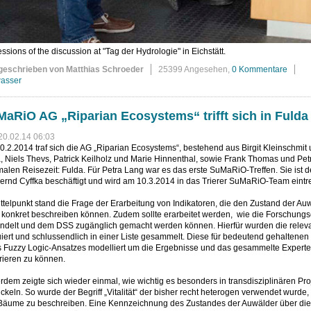
ssions of the discussion at "Tag der Hydrologie" in Eichstätt.
geschrieben von Matthias Schroeder
25399 Angesehen,
0 Kommentare
asser
aRiO AG „Riparian Ecosystems“ trifft sich in Fulda
20.02.14 06:03
.2.2014 traf sich die AG „Riparian Ecosystems“, bestehend aus Birgit Kleinschmit 
 Niels Thevs, Patrick Keilholz und Marie Hinnenthal, sowie Frank Thomas und Petra
alen Reisezeit: Fulda. Für Petra Lang war es das erste SuMaRiO-Treffen. Sie ist 
ernd Cyffka beschäftigt und wird am 10.3.2014 in das Trierer SuMaRiO-Team eintr
ttelpunkt stand die Frage der Erarbeitung von Indikatoren, die den Zustand der A
 konkret beschreiben können. Zudem sollte erarbeitet werden, wie die Forschun
ndelt und dem DSS zugänglich gemacht werden können. Hierfür wurden die relevan
iert und schlussendlich in einer Liste gesammelt. Diese für bedeutend gehaltenen
s Fuzzy Logic-Ansatzes modelliert um die Ergebnisse und das gesammelte Experte
rieren zu können.
dem zeigte sich wieder einmal, wie wichtig es besonders in transdisziplinären Pr
ckeln. So wurde der Begriff „Vitalität“ der bisher recht heterogen verwendet wurde
Bäume zu beschreiben. Eine Kennzeichnung des Zustandes der Auwälder über dies