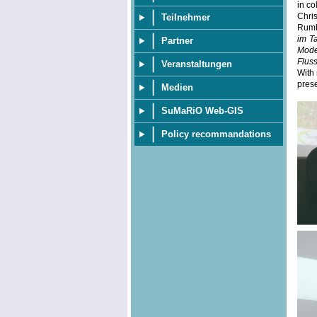
in co
Chri
Teilnehmer
Rumba
im T
Partner
Mode
Flus
Veranstaltungen
With 
prese
Medien
SuMaRiO Web-GIS
Policy recommandations