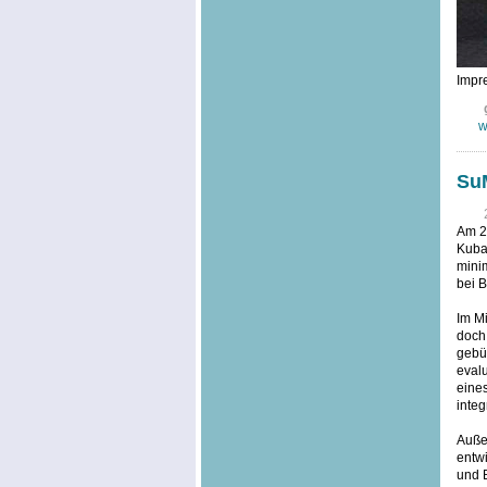
Impre
w
SuM
Am 20
Kuba,
minim
bei B
Im Mi
doch
gebü
evalu
eine
integ
Außer
entwi
und 