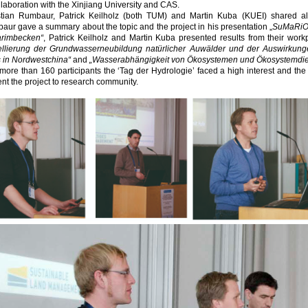
llaboration with the Xinjiang University and CAS.
stian Rumbaur, Patrick Keilholz (both TUM) and Martin Kuba (KUEI) shared al
ur gave a summary about the topic and the project in his presentation „
SuMaRiO 
arimbecken“
, Patrick Keilholz and Martin Kuba presented results from their workp
llierung der Grundwasserneubildung natürlicher Auwälder und der Auswirkun
s in Nordwestchina“
and
„Wasserabhängigkeit von Ökosystemen und Ökosystemdien
more than 160 participants the ‘Tag der Hydrologie’ faced a high interest and t
nt the project to research community.