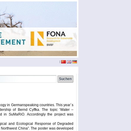
|
china
(3)
conference
(12)
doktoranden
(3)
logy in Germanspeaking countries. This year´s
eichstätt
(6)
phd
(4)
film
(2)
dership of Bernd Cyffka. The topic ’Water –
ed in SuMaRiO. Accordingly the project was
sumario
(6)
seminar
(4)
logical and Ecological Response of Degraded
xinjiang
(2)
ümüt halik
(2)
r, Northwest China”. The poster was developed