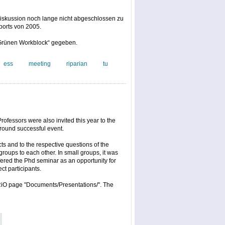
Diskussion noch lange nicht abgeschlossen zu
ports von 2005.
 „Grünen Workblock“ gegeben.
ess
meeting
riparian
tu
ofessors were also invited this year to the
around successful event.
ts and to the respective questions of the
roups to each other. In small groups, it was
ffered the Phd seminar as an opportunity for
t participants.
RiO page "Documents/Presentations/". The