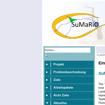
SuMaR
Ein
Projekt
Problembeschreibung
SuM
Ziele
The ‘
Arbeitspakete
host
Land
Aichi Ziele
repre
Tayi
Aktuelles
Floo