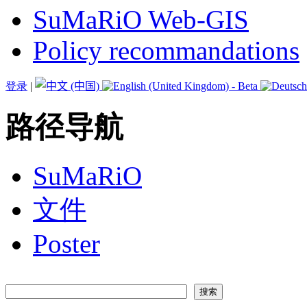
SuMaRiO Web-GIS
Policy recommandations
登录
|
路径导航
SuMaRiO
文件
Poster