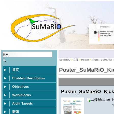
SuMaRiO
文件
Poster
Poster_SuMaRiO_Ki
Poster_SuMaRiO_Kic
首页
Problem Description
Objectives
Poster_SuMaRiO_Kick-
Workblocks
上传 Matthias
Aichi Targets
平
新闻