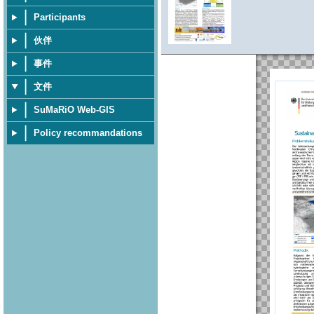
Participants
伙伴
事件
文件
SuMaRiO Web-GIS
Policy recommandations