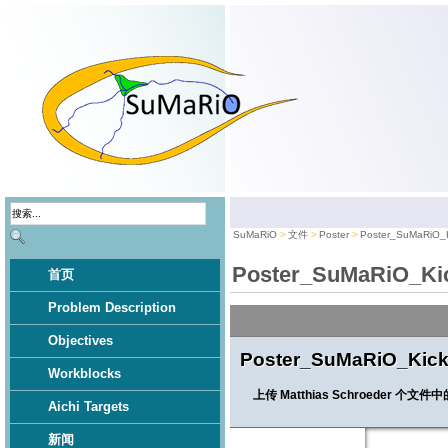
SuMaRiO
文件
Poster
Poster_SuMaRiO_Ki
Poster_SuMaRiO_Kic
首页
Problem Description
Objectives
Poster_SuMaRiO_Kick-
Workblocks
上传 Matthias Schroeder 个文件
Aichi Targets
新闻