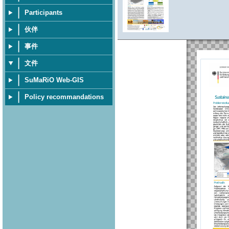
Participants
伙伴
事件
文件
SuMaRiO Web-GIS
Policy recommandations