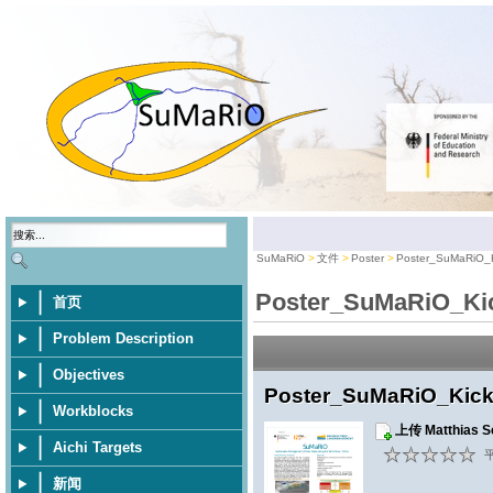
SuMaRiO
文件
Poster
Poster_SuMaRiO_Ki
Poster_SuMaRiO_Kic
首页
Problem Description
Objectives
Poster_SuMaRiO_Kick-
Workblocks
上传 Matthias
Aichi Targets
平
新闻