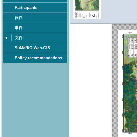
Participants
伙伴
事件
文件
SuMaRiO Web-GIS
Policy recommandations