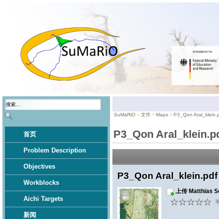
SuMaRiO
文件
Maps
P3_Qon Aral_klein.
P3_Qon Aral_klein.p
首页
Problem Description
Objectives
P3_Qon Aral_klein.pdf
Workblocks
上传 Matthias
Aichi Targets
平
新闻