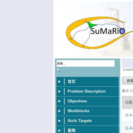
SuMaR
摘
首页
显示 1
Problem Description
Objectives
日期
Workblocks
11-5
Aichi Targets
11-9
新闻