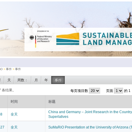
iO
事件
事件
要
天
周数：
月
年
事件
7 条结果。
每页项目数
页面
的 1
时间
标题
China and Germany – Joint Research in the Country 
-8
全天
Superlatives
-27
全天
SuMaRiO Presentation at the University of Arizona (