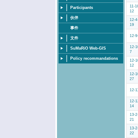
11-1
Participants
12
伙伴
12-4
19
事件
12-9
文件
12-1
SuMaRiO Web-GIS
7
Policy recommandations
12-1
12
12-1
27
12-1
12-1
14
13-2
21
13-2
22