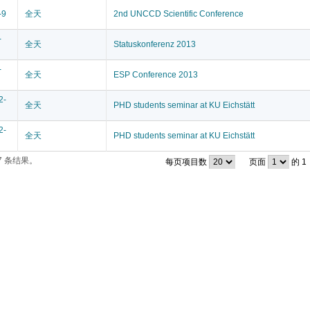
-9
全天
2nd UNCCD Scientific Conference
-
全天
Statuskonferenz 2013
-
全天
ESP Conference 2013
2-
全天
PHD students seminar at KU Eichstätt
2-
全天
PHD students seminar at KU Eichstätt
7 条结果。
每页项目数
页面
的 1