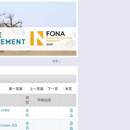
登录
|
第一页面
上一页面
下一页
末页
类
详细信息
型
of the
会
导
议
出
会
导
Tucson, AZ)
议
出