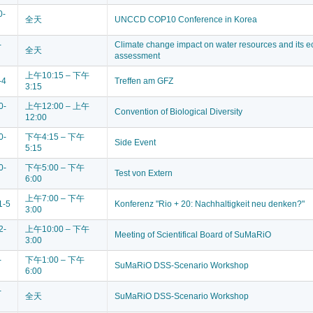
0-
全天
UNCCD COP10 Conference in Korea
-
Climate change impact on water resources and its 
全天
assessment
上午10:15 – 下午
-4
Treffen am GFZ
3:15
0-
上午12:00 – 上午
Convention of Biological Diversity
12:00
0-
下午4:15 – 下午
Side Event
5:15
0-
下午5:00 – 下午
Test von Extern
6:00
上午7:00 – 下午
1-5
Konferenz "Rio + 20: Nachhaltigkeit neu denken?"
3:00
2-
上午10:00 – 下午
Meeting of Scientifical Board of SuMaRiO
3:00
-
下午1:00 – 下午
SuMaRiO DSS-Scenario Workshop
6:00
-
全天
SuMaRiO DSS-Scenario Workshop