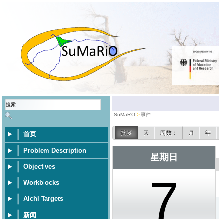
SuMaRiO
事件
摘要
天
周数：
月
年
首页
Problem Description
星期日
Objectives
7
Workblocks
Aichi Targets
新闻