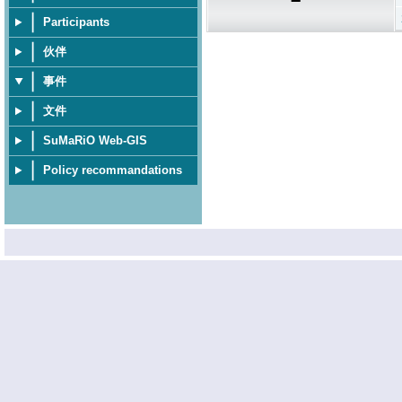
Participants
伙伴
事件
文件
SuMaRiO Web-GIS
Policy recommandations