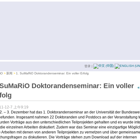
登录
|
iO
新闻
1. SuMaRiO Doktorandenseminar: Ein voller Erfolg
 SuMaRiO Doktorandenseminar: Ein voller
folg
11-12-7 上午9:19
2. – 3. Dezember hat das 1. Doktorandenseminar an der Universität der Bundeswe
tgefunden. Insgesamt nahmen 22 Doktoranden und Postdocs an der Veranstaltung te
rden Vorträge aus den unterschiedlichen Teilprojekten gehalten und es wurde int
die einzelnen Arbeiten diskutiert. Zudem war das Seminar eine einzigartige Möglic
e Arbeiten mit denen von anderen Teilprojekten zu vernetzen und über gemeinsam
chungsfragen zu diskutieren. Die Vorträge stehen zum Download auf der internen