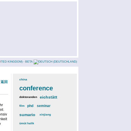
china
(3)
« 返回
conference
(12)
eichstätt
(6)
doktoranden
(3)
hr
phd
(4)
seminar
(4)
film
(2)
il.
ensiv
sumario
(6)
xinjiang
(2)
hkeit
e
ümüt halik
(2)