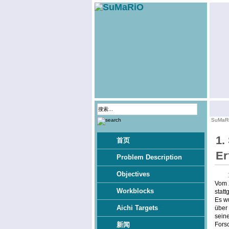
SuMaR
1.
首页
Er
Problem Description
Objectives
Vom 
Workblocks
stat
Es wu
Aichi Targets
über 
sein
Fors
新闻