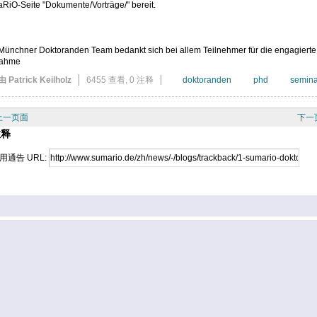
RiO-Seite "Dokumente/Vorträge/" bereit.
Münchner Doktoranden Team bedankt sich bei allem Teilnehmer für die engagierte
nahme
由 Patrick Keilholz
6455 查看,
0 注释
doktoranden
phd
semina
上一页面
下一
注释
用通告 URL: