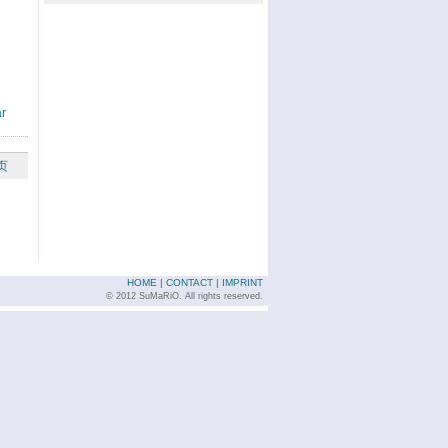
r
页
HOME
|
CONTACT
|
IMPRINT
© 2012 SuMaRiO. All rights reserved.