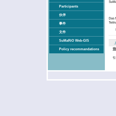
SuMa
Participants
伙伴
Das 
Teil
事件
文件
SuMaRiO Web-GIS
Policy recommandations
引