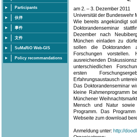
Participants
am 2. – 3. Dezember 2011
Universität der Bundeswehr 
伙伴
Wie bereits angekündigt sol
Doktorandenseminar statt
事件
Dezember nach Neubiberg
文件
München einladen zu dürf
sollen die Doktoranden 
SuMaRiO Web-GIS
Forschungen vorstellen.
Policy recommandations
ausreichenden Diskussionsze
unterschiedlichen Forsch
ersten Forschungser
Erfahrungsaustausch unterei
Das Doktorandenseminar wi
kleine Rahmenprogramm beg
Münchener Weihnachtsmarkt
Mensch und Natur sowie
Programm. Das Programm 
Webseite zum download berei
Anmeldung unter:
http://doo