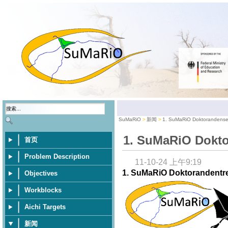
SuMaRiO
新闻
1. SuMaRiO Doktorandense
1. SuMaRiO Dokt
首页
Problem Description
11-10-24 上午9:19
1. SuMaRiO Doktorandentr
Objectives
Workblocks
Aichi Targets
新闻