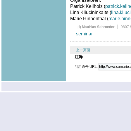
Organisatoren:
Patrick Keilholz (
patrick.kei
Lina Kliucininkaite (
lina.kliu
Marie Hinnenthal (
marie.hin
由 Matthias Schroeder
9807
seminar
上一页面
注释
引用通告 URL: