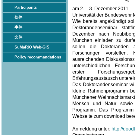
Participants
am 2. – 3. Dezember 2011
Universität der Bundeswehr 
伙伴
Wie bereits angekündigt sol
Doktorandenseminar statt
事件
Dezember nach Neubiberg
文件
München einladen zu dürf
sollen die Doktoranden 
SuMaRiO Web-GIS
Forschungen vorstellen.
Policy recommandations
ausreichenden Diskussionsze
unterschiedlichen Forsch
ersten Forschungser
Erfahrungsaustausch unterei
Das Doktorandenseminar wi
kleine Rahmenprogramm beg
Münchener Weihnachtsmarkt
Mensch und Natur sowie
Programm. Das Programm 
Webseite zum download berei
Anmeldung unter:
http://doo