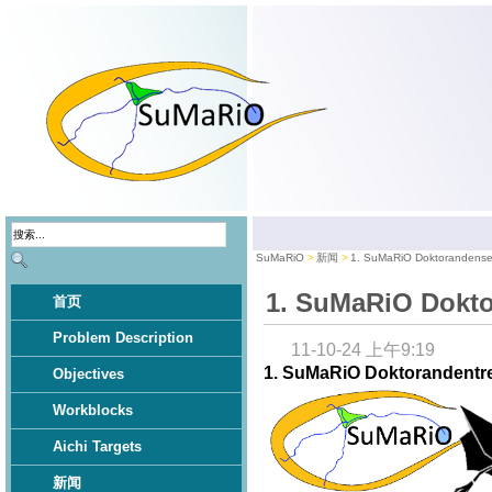
SuMaRiO
新闻
1. SuMaRiO Doktorandense
1. SuMaRiO Dokt
首页
Problem Description
11-10-24 上午9:19
1. SuMaRiO Doktorandentr
Objectives
Workblocks
Aichi Targets
新闻