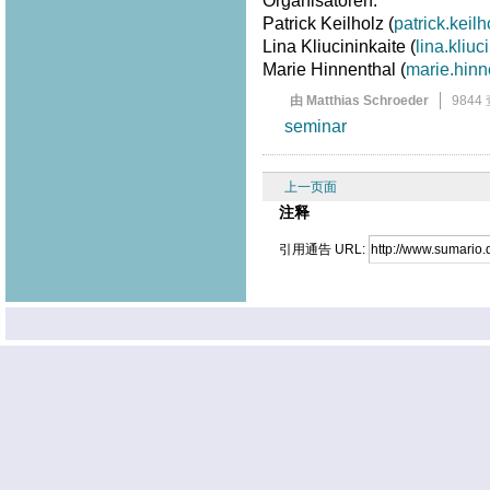
Organisatoren:
Patrick Keilholz (
patrick.kei
Lina Kliucininkaite (
lina.kliu
Marie Hinnenthal (
marie.hin
由 Matthias Schroeder
9844
seminar
上一页面
注释
引用通告 URL: