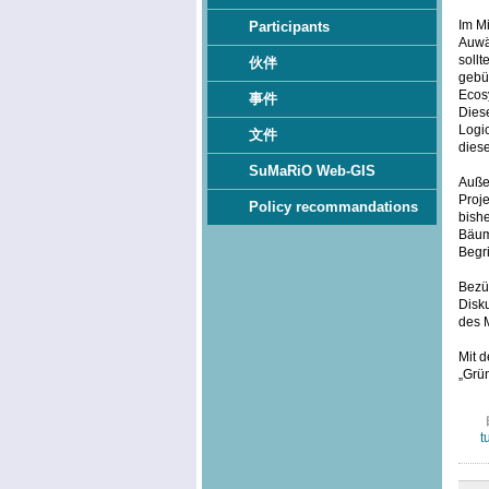
Im Mi
Participants
Auwä
soll
伙伴
gebü
Ecosy
事件
Dies
Logi
文件
diese
SuMaRiO Web-GIS
Außer
Proje
Policy recommandations
bish
Bäum
Begri
Bezüg
Disku
des 
Mit d
„Grü
t