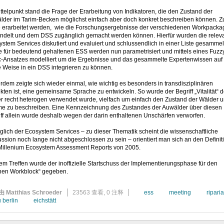
ttelpunkt stand die Frage der Erarbeitung von Indikatoren, die den Zustand der
lder im Tarim-Becken möglichst einfach aber doch konkret beschreiben können. 
te erarbeitet werden, wie die Forschungsergebnisse der verschiedenen Workpacka
ndelt und dem DSS zugänglich gemacht werden können. Hierfür wurden die relev
stem Services diskutiert und evaluiert und schlussendlich in einer Liste gesammel
e für bedeutend gehaltenen ESS werden nun parametrisiert und mittels eines Fuzz
c-Ansatzes modelliert um die Ergebnisse und das gesammelte Expertenwissen auf
 Weise in ein DSS integrieren zu können.
dem zeigte sich wieder einmal, wie wichtig es besonders in transdisziplinären
kten ist, eine gemeinsame Sprache zu entwickeln. So wurde der Begriff „Vitalität“ d
er recht heterogen verwendet wurde, vielfach um einfach den Zustand der Wälder 
e zu beschreiben. Eine Kennzeichnung des Zustandes der Auwälder über diesen
ff allein wurde deshalb wegen der darin enthaltenen Unschärfen verworfen.
lich der Ecosystem Services – zu dieser Thematik scheint die wissenschaftliche
ssion noch lange nicht abgeschlossen zu sein – orientiert man sich an den Definit
Millenium Ecosystem Assessment Reports von 2005.
em Treffen wurde der inoffizielle Startschuss der Implementierungsphase für den
nen Workblock“ gegeben.
由 Matthias Schroeder
23563 查看,
0 注释
ess
meeting
ripari
u berlin
eichstätt