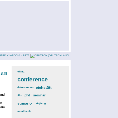
china
(3)
« 返回
conference
(12)
eichstätt
(6)
doktoranden
(3)
 und
phd
(4)
seminar
(4)
film
(2)
en
sumario
(6)
xinjiang
(2)
h am
ümüt halik
(2)