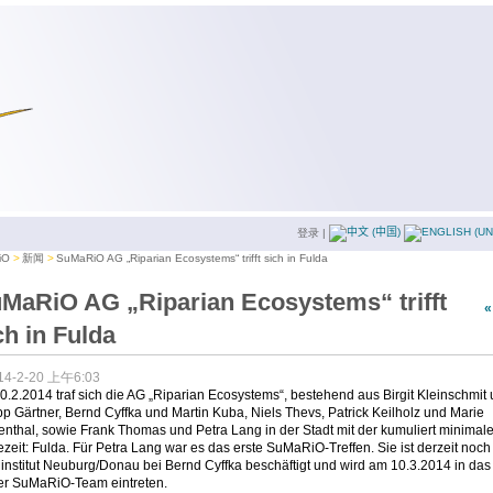
登录
|
iO
新闻
SuMaRiO AG „Riparian Ecosystems“ trifft sich in Fulda
MaRiO AG „Riparian Ecosystems“ trifft
ch in Fulda
14-2-20 上午6:03
.2.2014 traf sich die AG „Riparian Ecosystems“, bestehend aus Birgit Kleinschmit
pp Gärtner, Bernd Cyffka und Martin Kuba, Niels Thevs, Patrick Keilholz und Marie
nthal, sowie Frank Thomas und Petra Lang in der Stadt mit der kumuliert minimal
zeit: Fulda. Für Petra Lang war es das erste SuMaRiO-Treffen. Sie ist derzeit noc
nstitut Neuburg/Donau bei Bernd Cyffka beschäftigt und wird am 10.3.2014 in das
rer SuMaRiO-Team eintreten.