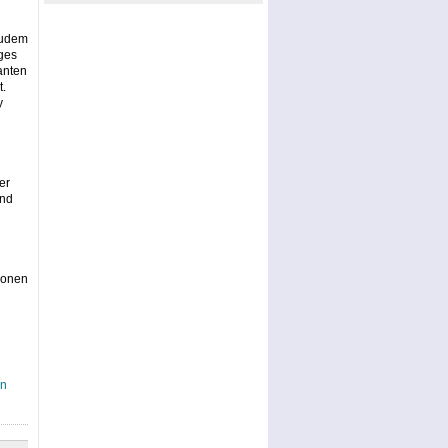
Zudem
ges
anten
t.
y
er
und
ionen
an