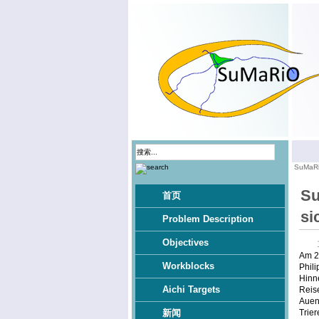
SuMaR
Su
首页
si
Problem Description
Objectives
Am 20
Workblocks
Phili
Hinne
Aichi Targets
Reise
Aueni
Trie
新闻