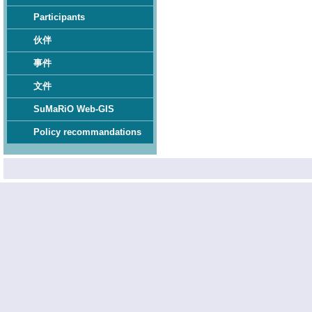
Participants
伙伴
事件
文件
SuMaRiO Web-GIS
Policy recommandations