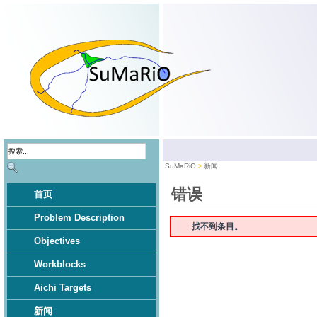
SuMaRiO
新闻
错误
首页
Problem Description
找不到条目。
Objectives
Workblocks
Aichi Targets
新闻