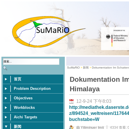
SuMaRiO
新闻
Dokumentation Im Schatten
Dokumentation Im
首页
Himalaya
Problem Description
Objectives
12-9-24 下午8:03
http://mediathek.daserste
Workblocks
z/894524_weltreisen/11764
Aichi Targets
buchstabe=W
新闻
由 Yiliminuer Imit
4334 查看,