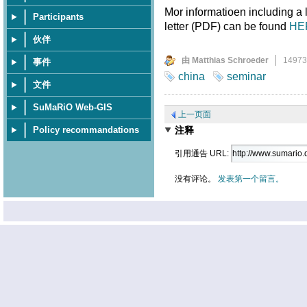
Mor informatioen including a
Participants
letter (PDF) can be found
HE
伙伴
由 Matthias Schroeder
1497
事件
china
seminar
文件
SuMaRiO Web-GIS
上一页面
注释
Policy recommandations
引用通告 URL:
没有评论。
发表第一个留言。