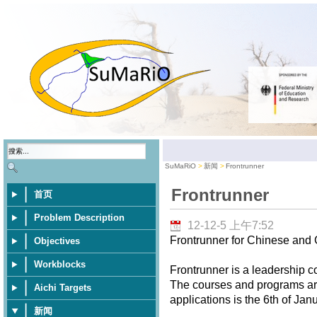
SuMaRiO
新闻
Frontrunner
Frontrunner
首页
Problem Description
12-12-5 上午7:52
Frontrunner for Chinese and
Objectives
Workblocks
Frontrunner is a leadership 
The courses and programs are 
Aichi Targets
applications is the 6th of Jan
新闻