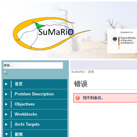
SuMaRiO
新闻
错误
首页
Problem Description
找不到条目。
Objectives
Workblocks
Aichi Targets
新闻