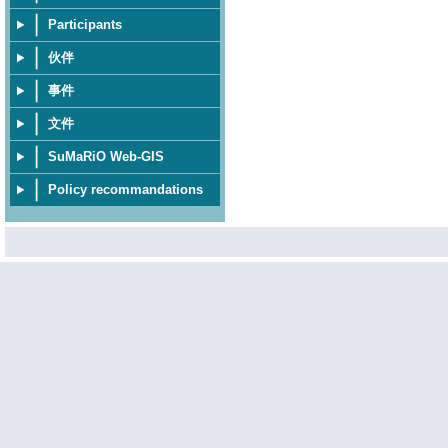
Participants
伙伴
事件
文件
SuMaRiO Web-GIS
Policy recommandations