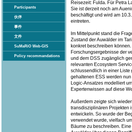
Reisezeit: Fulda. Für Petra 
Participants
Sie ist derzeit noch am Auen
beschäftigt und wird am 10.
伙伴
eintreten.
事件
Im Mittelpunkt stand die Frag
文件
Zustand der Auwälder im Tar
konkret beschreiben können. 
SuMaRiO Web-GIS
Forschungsergebnisse der v
Policy recommandations
und dem DSS zugänglich gem
relevanten Ecosystem Service
schlussendlich in einer List
gehaltenen ESS werden nun p
Logic-Ansatzes modelliert u
Expertenwissen auf diese Wei
Außerdem zeigte sich wieder 
transdisziplinären Projekten
entwickeln. So wurde der Begri
verwendet wurde, vielfach u
Bäume zu beschreiben. Eine