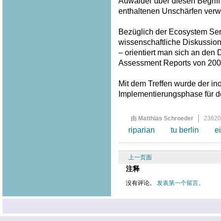
Auwälder über diesen Begriff
enthaltenen Unschärfen verw
Bezüglich der Ecosystem Serv
wissenschaftliche Diskussion
– orientiert man sich an den
Assessment Reports von 200
Mit dem Treffen wurde der inof
Implementierungsphase für 
由 Matthias Schroeder
2362
riparian
tu berlin
ei
上一页面
注释
没有评论。
发表第一个留言。