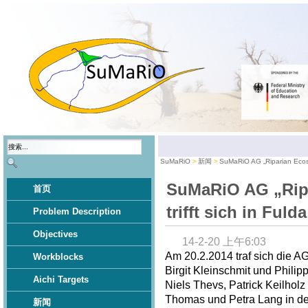
SuMaRiO
新闻
SuMaRiO AG „Riparian Ecosys
SuMaRiO AG „Rip
首页
trifft sich in Fulda
Problem Description
Objectives
14-2-20 上午6:03
Am 20.2.2014 traf sich die A
Workblocks
Birgit Kleinschmit und Philip
Aichi Targets
Niels Thevs, Patrick Keilhol
Thomas und Petra Lang in der
新闻