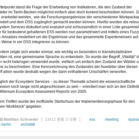
ttelpunkt stand die Frage der Erarbeitung von Indikatoren, die den Zustand der
lder im Tarim-Becken möglichst einfach aber doch konkret beschreiben können. 
te erarbeitet werden, wie die Forschungsergebnisse der verschiedenen Workpacka
ndelt und dem DSS zugänglich gemacht werden können. Hierfür wurden die relev
stem Services diskutiert und evaluiert und schlussendlich in einer Liste gesammel
e für bedeutend gehaltenen ESS werden nun parametrisiert und mittels eines Fuzz
c-Ansatzes modelliert um die Ergebnisse und das gesammelte Expertenwissen auf
 Weise in ein DSS integrieren zu können.
dem zeigte sich wieder einmal, wie wichtig es besonders in transdisziplinären
kten ist, eine gemeinsame Sprache zu entwickeln. So wurde der Begriff „Vitalität“ d
er recht heterogen verwendet wurde, vielfach um einfach den Zustand der Wälder 
e zu beschreiben. Eine Kennzeichnung des Zustandes der Auwälder über diesen
ff allein wurde deshalb wegen der darin enthaltenen Unschärfen verworfen.
lich der Ecosystem Services – zu dieser Thematik scheint die wissenschaftliche
ssion noch lange nicht abgeschlossen zu sein – orientiert man sich an den Definit
Millenium Ecosystem Assessment Reports von 2005.
em Treffen wurde der inoffizielle Startschuss der Implementierungsphase für den
nen Workblock“ gegeben.
由 Matthias Schroeder
23412 查看,
0 注释
ess
meeting
ripari
u berlin
eichstätt