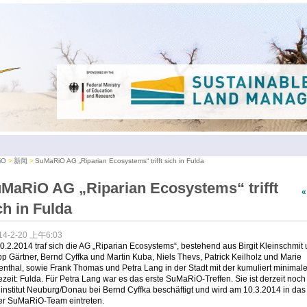
iO
新闻
SuMaRiO AG „Riparian Ecosystems“ trifft sich in Fulda
MaRiO AG „Riparian Ecosystems“ trifft
ch in Fulda
14-2-20 上午6:03
.2.2014 traf sich die AG „Riparian Ecosystems“, bestehend aus Birgit Kleinschmit
pp Gärtner, Bernd Cyffka und Martin Kuba, Niels Thevs, Patrick Keilholz und Marie
nthal, sowie Frank Thomas und Petra Lang in der Stadt mit der kumuliert minimal
zeit: Fulda. Für Petra Lang war es das erste SuMaRiO-Treffen. Sie ist derzeit noc
nstitut Neuburg/Donau bei Bernd Cyffka beschäftigt und wird am 10.3.2014 in das
rer SuMaRiO-Team eintreten.