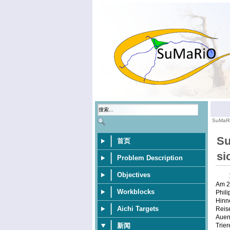
SuMaR
Su
首页
si
Problem Description
Objectives
Am 20
Workblocks
Phili
Hinne
Aichi Targets
Reise
Aueni
Trie
新闻