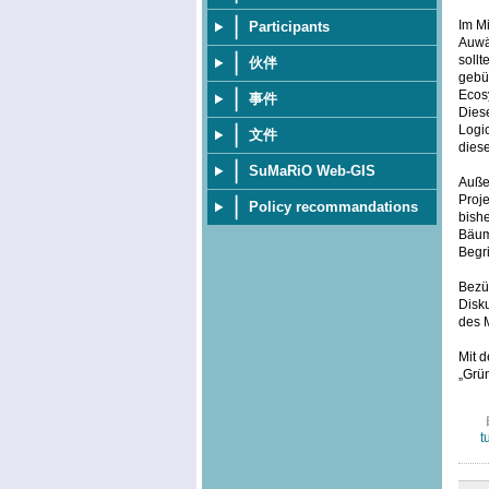
Im Mi
Participants
Auwä
soll
伙伴
gebü
Ecosy
事件
Dies
Logi
文件
diese
SuMaRiO Web-GIS
Außer
Proje
Policy recommandations
bish
Bäum
Begri
Bezüg
Disku
des 
Mit d
„Grü
t