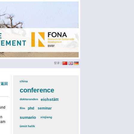
登录
|
china
(3)
« 返回
conference
(12)
eichstätt
(6)
doktoranden
(3)
 und
phd
(4)
seminar
(4)
film
(2)
en
sumario
(6)
xinjiang
(2)
h am
ümüt halik
(2)