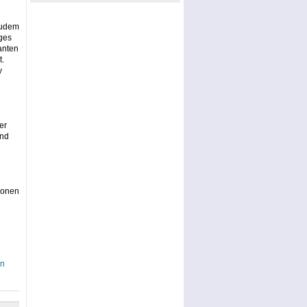
Zudem
ges
anten
t.
y
er
und
ionen
an