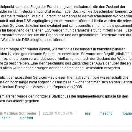
ttelpunkt stand die Frage der Erarbeitung von Indikatoren, die den Zustand der
lder im Tarim-Becken möglichst einfach aber doch konkret beschreiben können. 
te erarbeitet werden, wie die Forschungsergebnisse der verschiedenen Workpacka
ndelt und dem DSS zugänglich gemacht werden können. Hierfür wurden die relev
stem Services diskutiert und evaluiert und schlussendlich in einer Liste gesammel
e für bedeutend gehaltenen ESS werden nun parametrisiert und mittels eines Fuzz
c-Ansatzes modelliert um die Ergebnisse und das gesammelte Expertenwissen auf
 Weise in ein DSS integrieren zu können.
dem zeigte sich wieder einmal, wie wichtig es besonders in transdisziplinären
kten ist, eine gemeinsame Sprache zu entwickeln. So wurde der Begriff „Vitalität“ d
er recht heterogen verwendet wurde, vielfach um einfach den Zustand der Wälder 
e zu beschreiben. Eine Kennzeichnung des Zustandes der Auwälder über diesen
ff allein wurde deshalb wegen der darin enthaltenen Unschärfen verworfen.
lich der Ecosystem Services – zu dieser Thematik scheint die wissenschaftliche
ssion noch lange nicht abgeschlossen zu sein – orientiert man sich an den Definit
Millenium Ecosystem Assessment Reports von 2005.
em Treffen wurde der inoffizielle Startschuss der Implementierungsphase für den
nen Workblock“ gegeben.
由 Matthias Schroeder
23130 查看,
0 注释
ess
meeting
ripari
u berlin
eichstätt