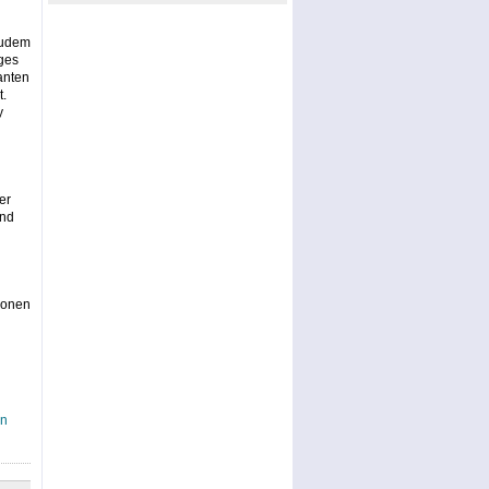
Zudem
ges
anten
t.
y
er
und
ionen
an