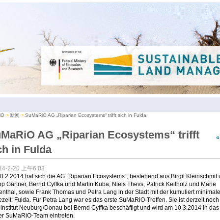
iO
新闻
SuMaRiO AG „Riparian Ecosystems“ trifft sich in Fulda
MaRiO AG „Riparian Ecosystems“ trifft
ch in Fulda
14-2-20 上午6:03
.2.2014 traf sich die AG „Riparian Ecosystems“, bestehend aus Birgit Kleinschmit
pp Gärtner, Bernd Cyffka und Martin Kuba, Niels Thevs, Patrick Keilholz und Marie
nthal, sowie Frank Thomas und Petra Lang in der Stadt mit der kumuliert minimal
zeit: Fulda. Für Petra Lang war es das erste SuMaRiO-Treffen. Sie ist derzeit noc
nstitut Neuburg/Donau bei Bernd Cyffka beschäftigt und wird am 10.3.2014 in das
rer SuMaRiO-Team eintreten.