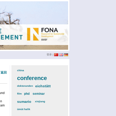
登录
|
china
(3)
« 返回
conference
(12)
eichstätt
(6)
doktoranden
(3)
 und
phd
(4)
seminar
(4)
film
(2)
en
sumario
(6)
xinjiang
(2)
h am
ümüt halik
(2)