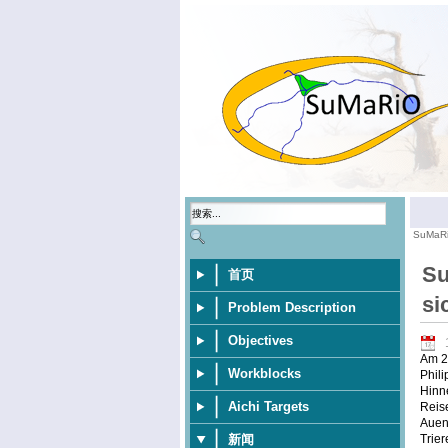
SuMaR
Su
首页
si
Problem Description
Objectives
Am 20
Workblocks
Phili
Hinne
Aichi Targets
Reise
Aueni
Trie
新闻