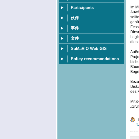
Im Mi
Participants
Auwä
soll
伙伴
gebü
Ecosy
事件
Dies
Logi
文件
diese
SuMaRiO Web-GIS
Außer
Proje
Policy recommandations
bish
Bäum
Begri
Bezüg
Disku
des 
Mit d
„Grü
t