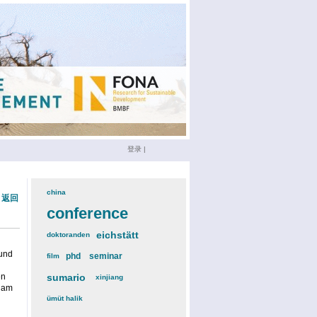
登录
|
china
(3)
« 返回
conference
(12)
eichstätt
(6)
doktoranden
(3)
 und
phd
(4)
seminar
(4)
film
(2)
en
sumario
(6)
xinjiang
(2)
h am
ümüt halik
(2)