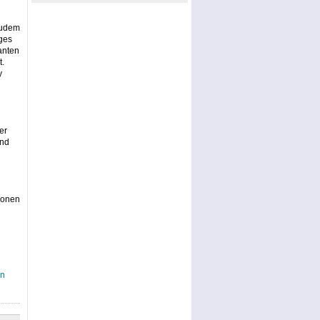
Zudem
ges
anten
t.
y
er
und
ionen
an