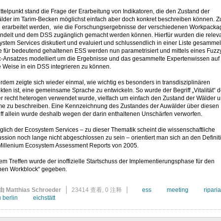
ttelpunkt stand die Frage der Erarbeitung von Indikatoren, die den Zustand der
lder im Tarim-Becken möglichst einfach aber doch konkret beschreiben können. 
te erarbeitet werden, wie die Forschungsergebnisse der verschiedenen Workpacka
ndelt und dem DSS zugänglich gemacht werden können. Hierfür wurden die relev
stem Services diskutiert und evaluiert und schlussendlich in einer Liste gesammel
e für bedeutend gehaltenen ESS werden nun parametrisiert und mittels eines Fuzz
c-Ansatzes modelliert um die Ergebnisse und das gesammelte Expertenwissen auf
 Weise in ein DSS integrieren zu können.
dem zeigte sich wieder einmal, wie wichtig es besonders in transdisziplinären
kten ist, eine gemeinsame Sprache zu entwickeln. So wurde der Begriff „Vitalität“ d
er recht heterogen verwendet wurde, vielfach um einfach den Zustand der Wälder 
e zu beschreiben. Eine Kennzeichnung des Zustandes der Auwälder über diesen
ff allein wurde deshalb wegen der darin enthaltenen Unschärfen verworfen.
lich der Ecosystem Services – zu dieser Thematik scheint die wissenschaftliche
ssion noch lange nicht abgeschlossen zu sein – orientiert man sich an den Definit
Millenium Ecosystem Assessment Reports von 2005.
em Treffen wurde der inoffizielle Startschuss der Implementierungsphase für den
nen Workblock“ gegeben.
由 Matthias Schroeder
23414 查看,
0 注释
ess
meeting
ripari
u berlin
eichstätt