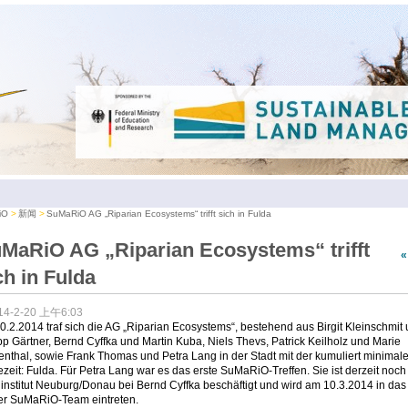
iO
新闻
SuMaRiO AG „Riparian Ecosystems“ trifft sich in Fulda
MaRiO AG „Riparian Ecosystems“ trifft
ch in Fulda
14-2-20 上午6:03
.2.2014 traf sich die AG „Riparian Ecosystems“, bestehend aus Birgit Kleinschmit
pp Gärtner, Bernd Cyffka und Martin Kuba, Niels Thevs, Patrick Keilholz und Marie
nthal, sowie Frank Thomas und Petra Lang in der Stadt mit der kumuliert minimal
zeit: Fulda. Für Petra Lang war es das erste SuMaRiO-Treffen. Sie ist derzeit noc
nstitut Neuburg/Donau bei Bernd Cyffka beschäftigt und wird am 10.3.2014 in das
rer SuMaRiO-Team eintreten.