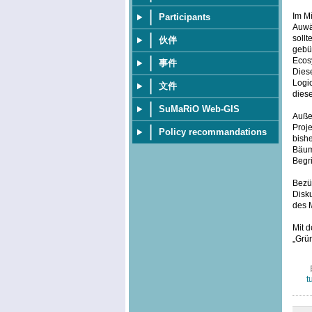
Im Mi
Participants
Auwä
soll
伙伴
gebü
Ecosy
事件
Dies
Logi
文件
diese
SuMaRiO Web-GIS
Außer
Proje
Policy recommandations
bish
Bäum
Begri
Bezüg
Disku
des 
Mit d
„Grü
t