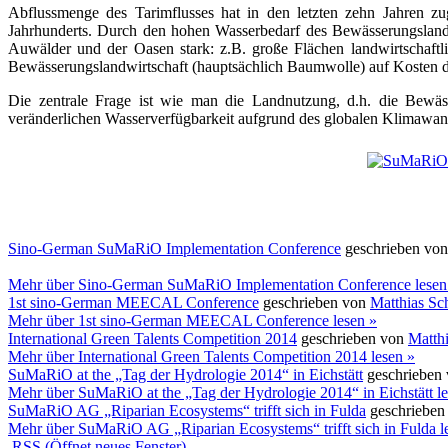
Abflussmenge des Tarimflusses hat in den letzten zehn Jahren z
Jahrhunderts. Durch den hohen Wasserbedarf des Bewässerungsland
Auwälder und der Oasen stark: z.B. große Flächen landwirtschaft
Bewässerungslandwirtschaft (hauptsächlich Baumwolle) auf Kosten d
Die zentrale Frage ist wie man die Landnutzung, d.h. die Bewäs
veränderlichen Wasserverfügbarkeit aufgrund des globalen Klimawande
Sino-German SuMaRiO Implementation Conference
geschrieben vo
Mehr
über Sino-German SuMaRiO Implementation Conference
lesen
1st sino-German MEECAL Conference
geschrieben von
Matthias Sc
Mehr
über 1st sino-German MEECAL Conference
lesen »
International Green Talents Competition 2014
geschrieben von
Matth
Mehr
über International Green Talents Competition 2014
lesen »
SuMaRiO at the „Tag der Hydrologie 2014“ in Eichstätt
geschrieben
Mehr
über SuMaRiO at the „Tag der Hydrologie 2014“ in Eichstätt
le
SuMaRiO AG „Riparian Ecosystems“ trifft sich in Fulda
geschriebe
Mehr
über SuMaRiO AG „Riparian Ecosystems“ trifft sich in Fulda
l
RSS
(Öffnet neues Fenster)