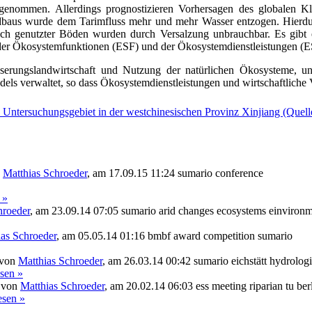
ugenommen. Allerdings prognostizieren Vorhersagen des globalen K
baus wurde dem Tarimfluss mehr und mehr Wasser entzogen. Hierdur
lich genutzter Böden wurden durch Versalzung unbrauchbar. Es gibt 
er Ökosystemfunktionen (ESF) und der Ökosystemdienstleistungen (ESS
serungslandwirtschaft und Nutzung der natürlichen Ökosysteme, u
ls verwaltet, so dass Ökosystemdienstleistungen und wirtschaftliche V
n
Matthias Schroeder
,
am 17.09.15 11:24
sumario
conference
 »
hroeder
,
am 23.09.14 07:05
sumario
arid
changes
ecosystems
einvironm
ias Schroeder
,
am 05.05.14 01:16
bmbf
award
competition
sumario
 von
Matthias Schroeder
,
am 26.03.14 00:42
sumario
eichstätt
hydrolog
sen »
n von
Matthias Schroeder
,
am 20.02.14 06:03
ess
meeting
riparian
tu ber
esen »