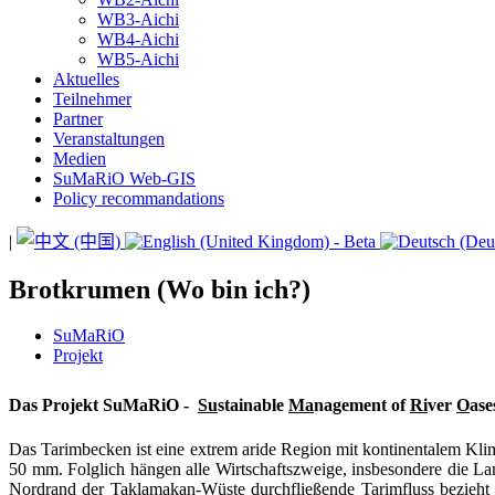
WB3-Aichi
WB4-Aichi
WB5-Aichi
Aktuelles
Teilnehmer
Partner
Veranstaltungen
Medien
SuMaRiO Web-GIS
Policy recommandations
|
Brotkrumen (Wo bin ich?)
SuMaRiO
Projekt
Das Projekt SuMaRiO -
Su
stainable
Ma
nagement of
Ri
ver
O
ase
Das Tarimbecken ist eine extrem aride Region mit kontinentalem Klima.
50 mm. Folglich hängen alle Wirtschaftszweige, insbesondere die L
Nordrand der Taklamakan-Wüste durchfließende Tarimfluss bezieht