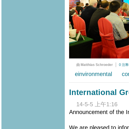
由 Matthias Schroeder
0 注释
einvironmental
co
International G
14-5-5 上午1:16
Announcement of the In
We are pleased to info