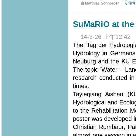
由 Matthias Schroeder
0 注释
SuMaRiO at the 
14-3-26 上午12:42
The ‘Tag der Hydrologi
Hydrology in Germansp
Neuburg and the KU Eic
The topic ’Water – Lan
research conducted in
times.
Tayierjiang Aishan (
Hydrological and Ecolo
to the Rehabilitation 
poster was developed in
Christian Rumbaur, Pa
almost one session in 