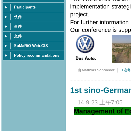
implementation strateg
Participants
project.
伙伴
For further information
事件
Our conference is sup
文件
SuMaRiO Web-GIS
Policy recommandations
由 Matthias Schroeder
0 注释
1st sino-Germ
14-9-23 上午7:05
Management of Ec