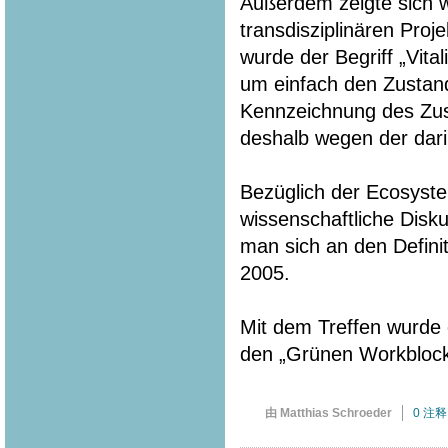
Außerdem zeigte sich w
transdisziplinären Pro
wurde der Begriff „Vita
um einfach den Zustan
Kennzeichnung des Zust
deshalb wegen der dari
Bezüglich der Ecosyste
wissenschaftliche Disku
man sich an den Defin
2005.
Mit dem Treffen wurde d
den „Grünen Workbloc
由 Matthias Schroeder
0 注释