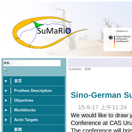
SuMaRiO
新闻
首页
Problem Description
Sino-German S
Objectives
15-9-17 上午11:24
Workblocks
We would like to draw 
Aichi Targets
Conference at CAS Uru
新闻
The conference will bri