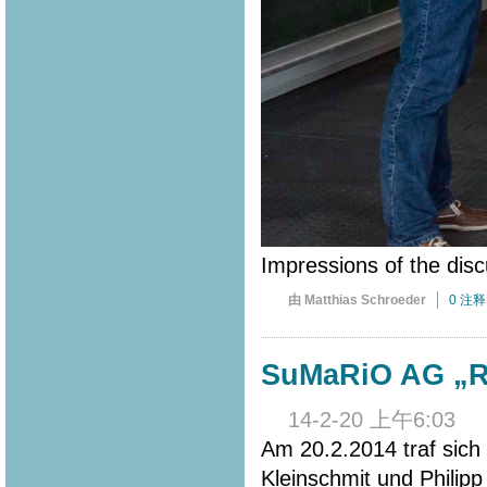
Impressions of the disc
由 Matthias Schroeder
0 注释
SuMaRiO AG „Rip
14-2-20 上午6:03
Am 20.2.2014 traf sich
Kleinschmit und Philip