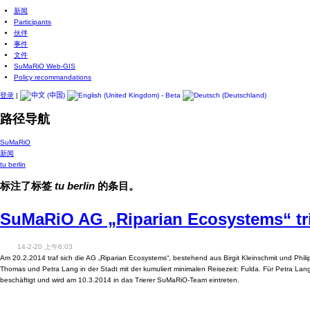
新闻
Participants
伙伴
事件
文件
SuMaRiO Web-GIS
Policy recommandations
登录
|
路径导航
SuMaRiO
新闻
tu berlin
标注了标签
tu berlin
的条目。
SuMaRiO AG „Riparian Ecosystems“ trif
14-2-20 上午6:03
Am 20.2.2014 traf sich die AG „Riparian Ecosystems“, bestehend aus Birgit Kleinschmit und Phili
Thomas und Petra Lang in der Stadt mit der kumuliert minimalen Reisezeit: Fulda. Für Petra Lan
beschäftigt und wird am 10.3.2014 in das Trierer SuMaRiO-Team eintreten.