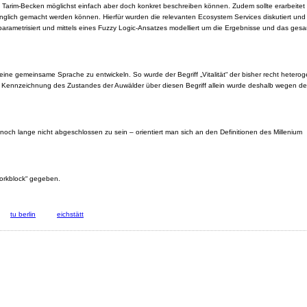
m Tarim-Becken möglichst einfach aber doch konkret beschreiben können. Zudem sollte erarbeitet
ch gemacht werden können. Hierfür wurden die relevanten Ecosystem Services diskutiert und 
arametrisiert und mittels eines Fuzzy Logic-Ansatzes modelliert um die Ergebnisse und das ges
, eine gemeinsame Sprache zu entwickeln. So wurde der Begriff „Vitalität“ der bisher recht hetero
Kennzeichnung des Zustandes der Auwälder über diesen Begriff allein wurde deshalb wegen der
noch lange nicht abgeschlossen zu sein – orientiert man sich an den Definitionen des Millenium
Workblock“ gegeben.
tu berlin
eichstätt