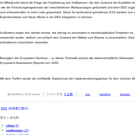
Im Mittelpunkt stand die Frage der Erarbeitung von Indikatoren, die den Zustand der Auwälder i
wie die Forschungsergebnisse der verschiedenen Workpackages gebündelt und dem DSS zugängli
und schlussendlich in einer Liste gesammelt. Diese für bedeutend gehaltenen ESS werden nun p
Expertenwissen auf diese Weise in ein DSS integrieren zu können.
Außerdem zeigte sich wieder einmal, wie wichtig es besonders in transdisziplinären Projekten ist
verwendet wurde, vielfach um einfach den Zustand der Wälder und Bäume zu beschreiben. Eine 
enthaltenen Unschärfen verworfen.
Bezüglich der Ecosystem Services – zu dieser Thematik scheint die wissenschaftliche Diskussion 
Ecosystem Assessment Reports von 2005.
Mit dem Treffen wurde der inoffizielle Startschuss der Implementierungsphase für den „Grünen 
由 Matthias Schroeder
23028 查看,
0 注释
ess
meeting
riparian
RSS
(在新窗口显示)
显示 1 条结果。
china
(3)
conference
(12)