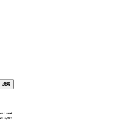
wie Frank
nd Cyffka