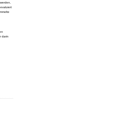
 werden,
evaluiert
ammelte
gen
 darin