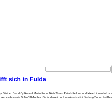
ft sich in Fulda
pp Gärtner, Bernd Cyffka und Martin Kuba, Niels Thevs, Patrick Keilholz und Marie Hinnenthal, so
g war es das erste SuMaRiO-Treffen. Sie ist derzeit noch am Aueninstitut Neuburg/Donau bei Ber