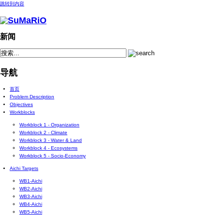
跳转到内容
新闻
导航
首页
Problem Description
Objectives
Workblocks
Workblock 1 - Organization
Workblock 2 - Climate
Workblock 3 - Water & Land
Workblock 4 - Ecosystems
Workblock 5 - Socio-Economy
Aichi Targets
WB1-Aichi
WB2-Aichi
WB3-Aichi
WB4-Aichi
WB5-Aichi