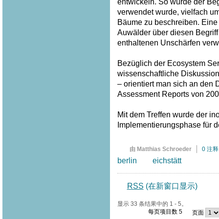
entwickeln. So wurde der Begri
verwendet wurde, vielfach u
Bäume zu beschreiben. Eine
Auwälder über diesen Begriff
enthaltenen Unschärfen verw
Bezüglich der Ecosystem Serv
wissenschaftliche Diskussion
– orientiert man sich an den
Assessment Reports von 200
Mit dem Treffen wurde der inof
Implementierungsphase für 
由 Matthias Schroeder
0 注释
berlin
eichstätt
RSS
(在新窗口显示)
显示 33 条结果中的 1 - 5。
每页项目数 5
页面