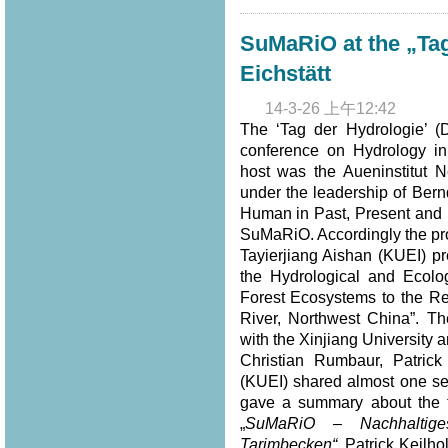
SuMaRiO at the „Tag
Eichstätt
14-3-26 上午12:42
The ‘Tag der Hydrologie’ (
conference on Hydrology in
host was the Aueninstitut N
under the leadership of Bern
Human in Past, Present and F
SuMaRiO. Accordingly the pro
Tayierjiang Aishan (KUEI) pr
the Hydrological and Ecolo
Forest Ecosystems to the Re
River, Northwest China”. Th
with the Xinjiang University
Christian Rumbaur, Patric
(KUEI) shared almost one se
gave a summary about the to
„
SuMaRiO – Nachhaltig
Tarimbecken“
, Patrick Keilh