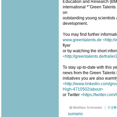
Education and Research (BMBF
international *"Green Talent
on
outstanding young scientists a
development.
You may find further informat
www.greentalents.de
<http:/
flyer
or by watching the short infor
<http://greentalents.de/traile
To stay up-to-date with this ye
news from the Green Talents
initiatives you are also warm
<http://www.linkedin.com/gro
High-4710502/about>
or Twitter
<https://twitter.co
由 Matthias Schroeder
0 注释
sumario