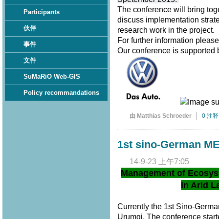
The conference will bring tog
Participants
discuss implementation strate
伙伴
research work in the project.
For further information pleas
事件
Our conference is supported
文件
SuMaRiO Web-GIS
Policy recommandations
由 Matthias Schroeder
0 注释
1st sino-German M
14-9-23 上午7:05
Management of Ecosys
in Arid L
Currently the 1st Sino-Germ
Urumqi. The conference star