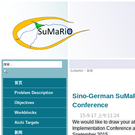
SuMaRiO
新闻
首页
Problem Description
Sino-German SuMaR
Objectives
Conference
Workblocks
15-9-17 上午11:24
We would like to draw your 
Aichi Targets
Implementation Conference at
新闻
Spetember 2015.