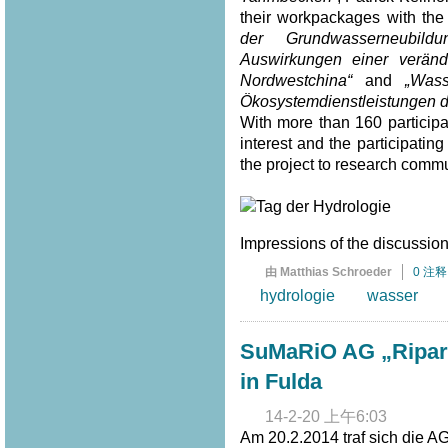
their workpackages with the t
der Grundwasserneubild
Auswirkungen einer verän
Nordwestchina“
and
„Was
Ökosystemdienstleistungen d
With more than 160 participa
interest and the participat
the project to research commu
Impressions of the discussion 
由 Matthias Schroeder
0 注释
hydrologie
wasser
SuMaRiO AG „Riparia
in Fulda
14-2-20 上午6:03
Am 20.2.2014 traf sich die A