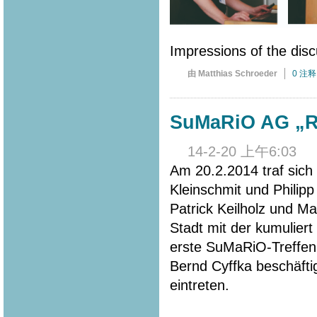
Impressions of the disc
由 Matthias Schroeder
0 注释
SuMaRiO AG „Rip
14-2-20 上午6:03
Am 20.2.2014 traf sich
Kleinschmit und Philip
Patrick Keilholz und M
Stadt mit der kumuliert
erste SuMaRiO-Treffen.
Bernd Cyffka beschäfti
eintreten.