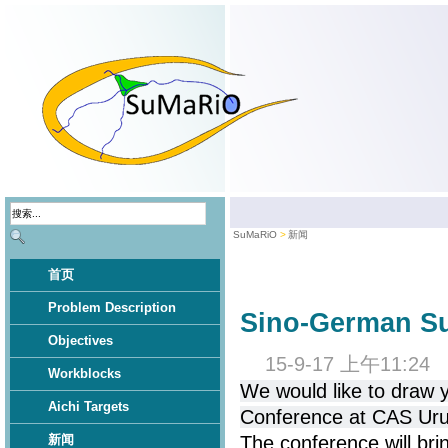
SuMaRiO
新闻
首页
Problem Description
Sino-German S
Objectives
15-9-17 上午11:24
Workblocks
We would like to draw 
Aichi Targets
Conference at CAS Uru
新闻
The conference will bri