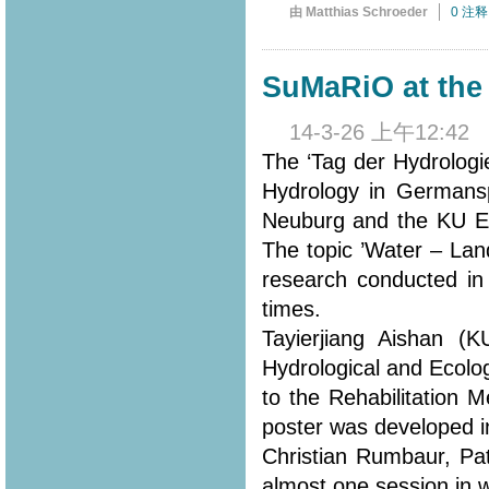
由 Matthias Schroeder
0 注释
SuMaRiO at the 
14-3-26 上午12:42
The ‘Tag der Hydrologi
Hydrology in Germansp
Neuburg and the KU Eic
The topic ’Water – Lan
research conducted in
times.
Tayierjiang Aishan (
Hydrological and Ecolo
to the Rehabilitation 
poster was developed in
Christian Rumbaur, Pa
almost one session in 