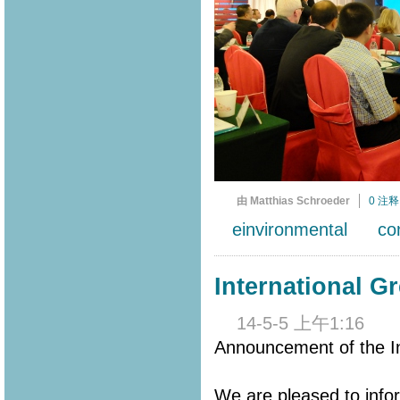
由 Matthias Schroeder
0 注释
einvironmental
co
International G
14-5-5 上午1:16
Announcement of the In
We are pleased to info