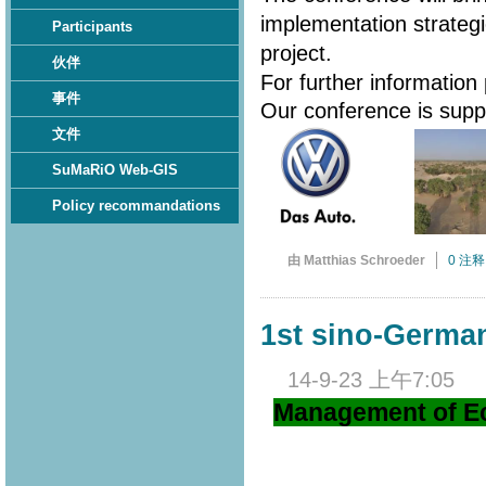
implementation strateg
Participants
project.
伙伴
For further information
事件
Our conference is sup
文件
SuMaRiO Web-GIS
Policy recommandations
由 Matthias Schroeder
0 注释
1st sino-Germ
14-9-23 上午7:05
Management of Ec