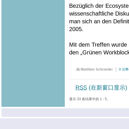
Bezüglich der Ecosyste
wissenschaftliche Disku
man sich an den Defin
2005.
Mit dem Treffen wurde d
den „Grünen Workbloc
由 Matthias Schroeder
0 注释
RSS
(在新窗口显示)
显示 33 条结果中的 1 - 5。