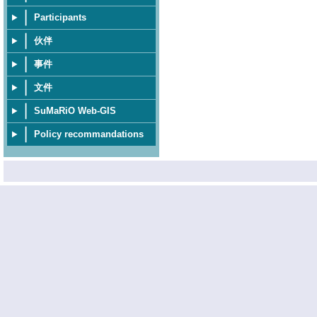
Participants
伙伴
事件
文件
SuMaRiO Web-GIS
Policy recommandations