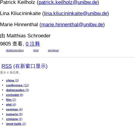
Patrick Keilholz (
patrick.keilholz@unibw.de
)
Lina Kliucininkaite (
lina.kliucininkaite@unibw.de
)
Marie Hinnenthal (
marie.hinnenthal@unibw.de
)
由 Matthias Schroeder
9805 查看,
0 注释
doktoranden
phd
seminar
RSS
(在新窗口显示)
显示 4 条结果。
china
(3)
conference
(12)
doktoranden
(3)
eichstätt
(6)
film
(2)
phd
(4)
seminar
(4)
sumario
(6)
xinjiang
(2)
ümüt halik
(2)