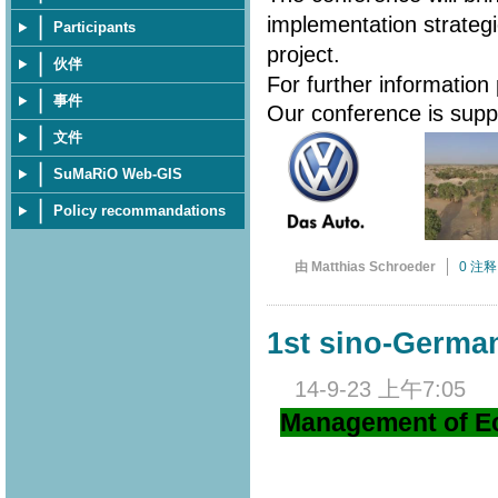
implementation strateg
Participants
project.
伙伴
For further information
事件
Our conference is sup
文件
SuMaRiO Web-GIS
Policy recommandations
由 Matthias Schroeder
0 注释
1st sino-Germ
14-9-23 上午7:05
Management of Ec