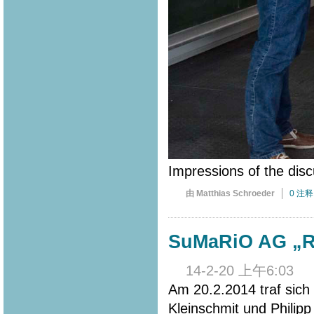
Impressions of the disc
由 Matthias Schroeder
0 注释
SuMaRiO AG „Rip
14-2-20 上午6:03
Am 20.2.2014 traf sich
Kleinschmit und Philip