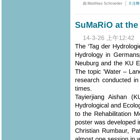
由 Matthias Schroeder
0 注释
SuMaRiO at the 
14-3-26 上午12:42
The ‘Tag der Hydrologi
Hydrology in Germansp
Neuburg and the KU Eic
The topic ’Water – Lan
research conducted in
times.
Tayierjiang Aishan (
Hydrological and Ecolo
to the Rehabilitation 
poster was developed in
Christian Rumbaur, Pa
almost one session in 