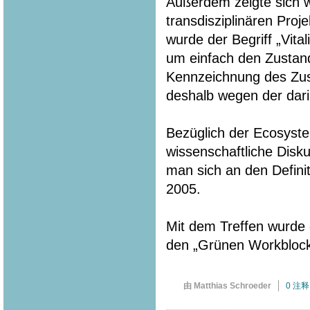
Außerdem zeigte sich w
transdisziplinären Pro
wurde der Begriff „Vita
um einfach den Zustan
Kennzeichnung des Zust
deshalb wegen der dari
Bezüglich der Ecosyste
wissenschaftliche Disku
man sich an den Defin
2005.
Mit dem Treffen wurde d
den „Grünen Workbloc
由 Matthias Schroeder
0 注释