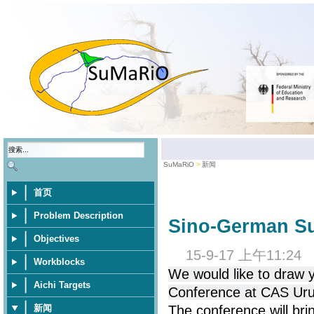
SuMaRiO
新闻
首页
Problem Description
Sino-German S
Objectives
15-9-17 上午11:24
Workblocks
We would like to draw 
Aichi Targets
Conference at CAS Uru
新闻
The conference will bri