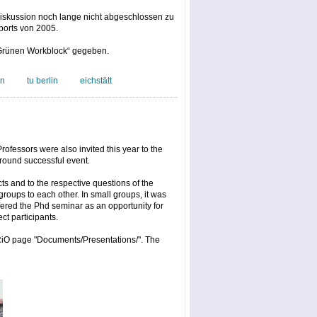
Diskussion noch lange nicht abgeschlossen zu
ports von 2005.
 „Grünen Workblock“ gegeben.
an
tu berlin
eichstätt
ofessors were also invited this year to the
around successful event.
ts and to the respective questions of the
roups to each other. In small groups, it was
ffered the Phd seminar as an opportunity for
t participants.
RiO page "Documents/Presentations/". The