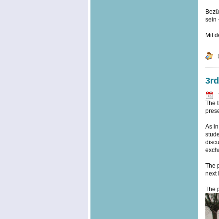
Bezüg
sein 
Mit d
3rd
The t
prese
As in
stude
discu
excha
The p
next 
The p