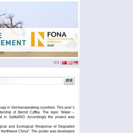
登录
|
china
(3)
conference
(12)
doktoranden
(3)
eichstätt
(6)
logy in Germanspeaking countries. This year´s
phd
(4)
film
(2)
dership of Bernd Cyffka. The topic ’Water –
sumario
(6)
seminar
(4)
ed in SuMaRiO. Accordingly the project was
xinjiang
(2)
ümüt halik
(2)
logical and Ecological Response of Degraded
r, Northwest China”. The poster was developed