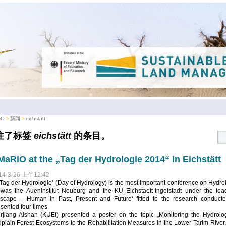
iO
新闻
eichstätt
注了标签
eichstätt
的条目。
aRiO at the „Tag der Hydrologie 2014“ in Eichstätt
14-3-26 上午12:42
Tag der Hydrologie’ (Day of Hydrology) is the most important conference on Hydro
 was the Aueninstitut Neuburg and the KU Eichstaett-Ingolstadt under the lea
scape – Human in Past, Present and Future‘ fitted to the research conduct
sented four times.
erjiang Aishan (KUEI) presented a poster on the topic „Monitoring the Hydro
dplain Forest Ecosystems to the Rehabilitation Measures in the Lower Tarim Rive