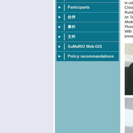
in co
Participants
Chri
Rumba
伙伴
im T
Mode
事件
Flus
With 
prese
文件
SuMaRiO Web-GIS
Policy recommandations