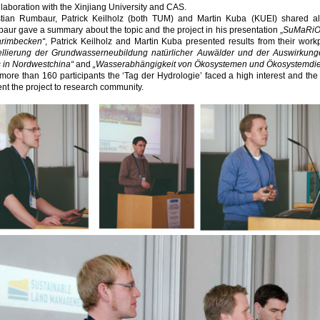
llaboration with the Xinjiang University and CAS.
stian Rumbaur, Patrick Keilholz (both TUM) and Martin Kuba (KUEI) shared al
ur gave a summary about the topic and the project in his presentation „
SuMaRiO 
arimbecken“
, Patrick Keilholz and Martin Kuba presented results from their workp
llierung der Grundwasserneubildung natürlicher Auwälder und der Auswirkun
s in Nordwestchina“
and
„Wasserabhängigkeit von Ökosystemen und Ökosystemdien
more than 160 participants the ‘Tag der Hydrologie’ faced a high interest and t
nt the project to research community.