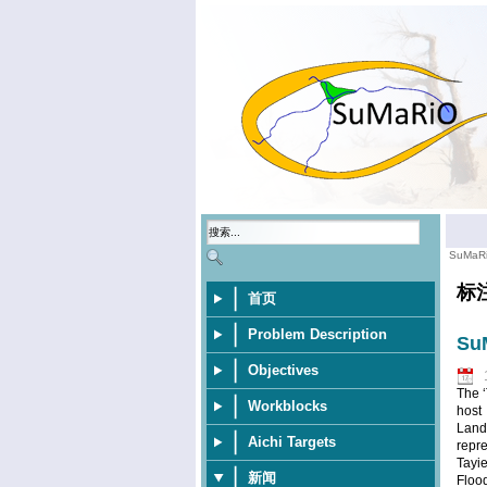
SuMaR
标
首页
Problem Description
SuM
Objectives
The ‘
Workblocks
host
Land
Aichi Targets
repre
Tayi
新闻
Floo