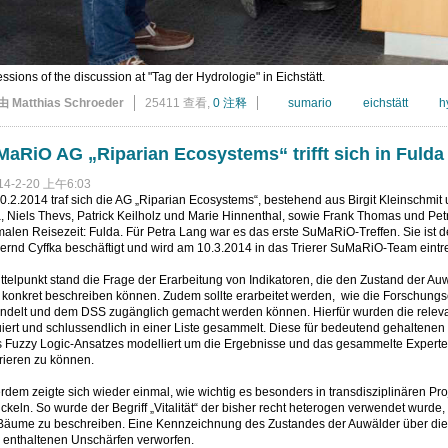
ssions of the discussion at "Tag der Hydrologie" in Eichstätt.
由 Matthias Schroeder
25411 查看,
0 注释
sumario
eichstätt
h
aRiO AG „Riparian Ecosystems“ trifft sich in Fulda
14-2-20 上午6:03
.2.2014 traf sich die AG „Riparian Ecosystems“, bestehend aus Birgit Kleinschmit 
 Niels Thevs, Patrick Keilholz und Marie Hinnenthal, sowie Frank Thomas und Petra
alen Reisezeit: Fulda. Für Petra Lang war es das erste SuMaRiO-Treffen. Sie ist 
ernd Cyffka beschäftigt und wird am 10.3.2014 in das Trierer SuMaRiO-Team eintr
ttelpunkt stand die Frage der Erarbeitung von Indikatoren, die den Zustand der A
 konkret beschreiben können. Zudem sollte erarbeitet werden, wie die Forschun
ndelt und dem DSS zugänglich gemacht werden können. Hierfür wurden die relevan
iert und schlussendlich in einer Liste gesammelt. Diese für bedeutend gehaltenen
s Fuzzy Logic-Ansatzes modelliert um die Ergebnisse und das gesammelte Experte
rieren zu können.
dem zeigte sich wieder einmal, wie wichtig es besonders in transdisziplinären Pr
ckeln. So wurde der Begriff „Vitalität“ der bisher recht heterogen verwendet wurde
Bäume zu beschreiben. Eine Kennzeichnung des Zustandes der Auwälder über dies
n enthaltenen Unschärfen verworfen.