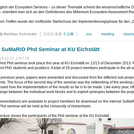
lich der Ecosystem Services – zu dieser Thematik scheint die wissenschaftliche 
– orientiert man sich an den Definitionen des Millenium Ecosystem Assessment Re
em Treffen wurde der inoffizielle Startschuss der Implementierungsphase für den
由 Matthias Schroeder
22925 查看,
0 注释
ess
meeting
ripari
 SuMaRiO Phd Seminar at KU Eichstätt
13-12-17 上午7:34
hird Phd seminar took place this year at KU Eichstätt on 12/13 of December 2013. Pr
nt PhD students and postdocs. A total of 29 project members participate in the all-
 previous years, papers were presented and discussed from the different sub-projec
nts. The focus of the second day of the seminar was the networking of the working g
ssed how the implementation of the results so far is to be made. Like every year, o
nge between the individual work blocks and to exploit synergies between the projec
resentations are available to project members for download on the internal SuMa
Phd seminar will be held at the University of Hohenheim.
icture shows the participants of the Phd seminar at the KU Eichstätt.