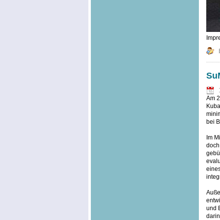
Impre
SuM
Am 20
Kuba,
minim
bei B
Im Mi
doch
gebü
evalu
eine
integ
Außer
entwi
und 
dari