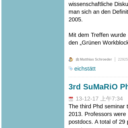
wissenschaftliche Disku
man sich an den Defin
2005.
Mit dem Treffen wurde d
den „Grünen Workbloc
由 Matthias Schroeder
2292
eichstätt
3rd SuMaRiO Ph
13-12-17 上午7:34
The third Phd seminar 
2013. Professors were a
postdocs. A total of 29