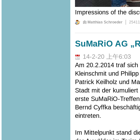
Impressions of the disc
由 Matthias Schroeder
2541
SuMaRiO AG „Rip
14-2-20 上午6:03
Am 20.2.2014 traf sich
Kleinschmit und Philip
Patrick Keilholz und M
Stadt mit der kumuliert
erste SuMaRiO-Treffen.
Bernd Cyffka beschäfti
eintreten.
Im Mittelpunkt stand di