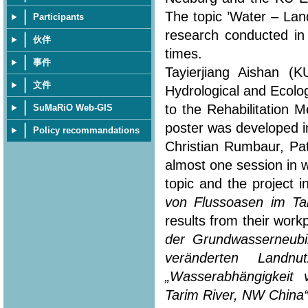
The topic ’Water – Lan
Participants
research conducted in
伙伴
times.
事件
Tayierjiang Aishan (
文件
Hydrological and Ecolo
to the Rehabilitation 
SuMaRiO Web-GIS
poster was developed in
Policy recommandations
Christian Rumbaur, Pa
almost one session in 
topic and the project i
von Flussoasen im Ta
results from their workp
der Grundwasserneubi
veränderten Landn
„Wasserabhängigkeit
Tarim River, NW China