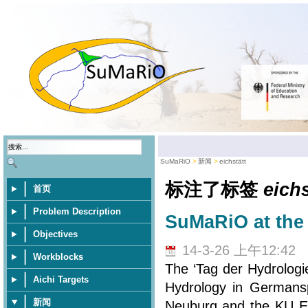
SuMaRiO
新闻
eichstätt
标注了标签
eichs
首页
Problem Description
SuMaRiO at the 
Objectives
14-3-26 上午12:42
Workblocks
The ‘Tag der Hydrologi
Aichi Targets
Hydrology in Germansp
新闻
Neuburg and the KU Eic