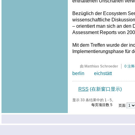
enthaltenen Unschärfen verw
Bezüglich der Ecosystem Serv
wissenschaftliche Diskussion
– orientiert man sich an den
Assessment Reports von 200
Mit dem Treffen wurde der inof
Implementierungsphase für 
由 Matthias Schroeder
0 注释
berlin
eichstätt
RSS
(在新窗口显示)
显示 33 条结果中的 1 - 5。
每页项目数 5
页面