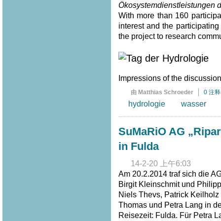
Ökosystemdienstleistungen d
With more than 160 participa
interest and the participat
the project to research commu
Impressions of the discussion 
由 Matthias Schroeder
0 注释
hydrologie
wasser
SuMaRiO AG „Riparia
in Fulda
14-2-20 上午6:03
Am 20.2.2014 traf sich die A
Birgit Kleinschmit und Philip
Niels Thevs, Patrick Keilhol
Thomas und Petra Lang in der
Reisezeit: Fulda. Für Petra 