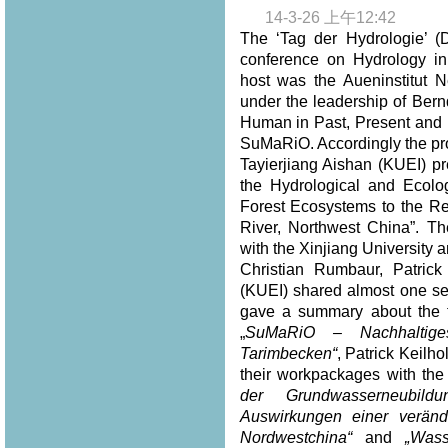
14-3-26 上午12:42
The ‘Tag der Hydrologie’ (
conference on Hydrology in
host was the Aueninstitut N
under the leadership of Bern
Human in Past, Present and F
SuMaRiO. Accordingly the pro
Tayierjiang Aishan (KUEI) pr
the Hydrological and Ecolo
Forest Ecosystems to the Re
River, Northwest China”. Th
with the Xinjiang University
Christian Rumbaur, Patric
(KUEI) shared almost one se
gave a summary about the to
„
SuMaRiO – Nachhaltig
Tarimbecken“
, Patrick Keilh
their workpackages with the t
der Grundwasserneubild
Auswirkungen einer verän
Nordwestchina“
and
„Was