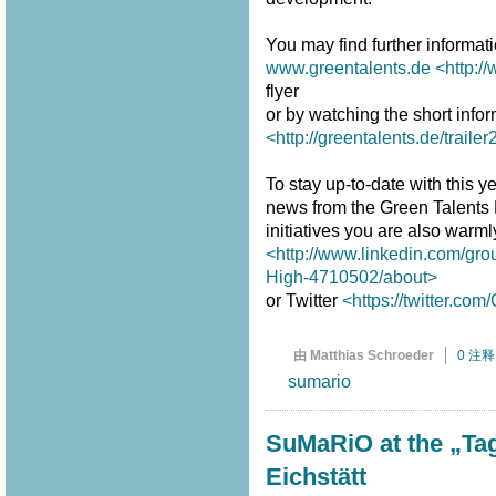
You may find further informat
www.greentalents.de
<http:/
flyer
or by watching the short infor
<http://greentalents.de/traile
To stay up-to-date with this ye
news from the Green Talents
initiatives you are also warm
<http://www.linkedin.com/gro
High-4710502/about>
or Twitter
<https://twitter.co
由 Matthias Schroeder
0 注释
sumario
SuMaRiO at the „Tag
Eichstätt