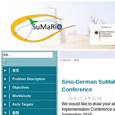
SuMaRiO
新闻
首页
Problem Description
Sino-German SuMaR
Objectives
Conference
Workblocks
15-9-17 上午11:24
We would like to draw your 
Aichi Targets
Implementation Conference at
新闻
Spetember 2015.