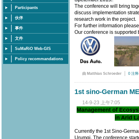
The conference will bring tog
Participants
discuss implementation strate
伙伴
research work in the project.
For further information pleas
事件
Our conference is supported
文件
SuMaRiO Web-GIS
Policy recommandations
由 Matthias Schroeder
0 注释
1st sino-German M
14-9-23 上午7:05
Management of Ecosys
in Arid L
Currently the 1st Sino-Germ
Urumqi. The conference star