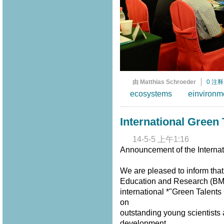
由 Matthias Schroeder
0 注释
ecosystems
einvironm
International Green
14-5-5 上午1:16
Announcement of the Internat
We are pleased to inform that
Education and Research (BMBF
international *"Green Talent
on
outstanding young scientists a
development.