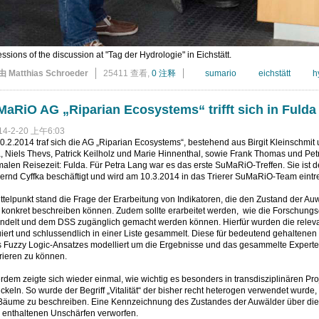
ssions of the discussion at "Tag der Hydrologie" in Eichstätt.
由 Matthias Schroeder
25411 查看,
0 注释
sumario
eichstätt
h
aRiO AG „Riparian Ecosystems“ trifft sich in Fulda
14-2-20 上午6:03
.2.2014 traf sich die AG „Riparian Ecosystems“, bestehend aus Birgit Kleinschmit 
 Niels Thevs, Patrick Keilholz und Marie Hinnenthal, sowie Frank Thomas und Petra
alen Reisezeit: Fulda. Für Petra Lang war es das erste SuMaRiO-Treffen. Sie ist 
ernd Cyffka beschäftigt und wird am 10.3.2014 in das Trierer SuMaRiO-Team eintr
ttelpunkt stand die Frage der Erarbeitung von Indikatoren, die den Zustand der A
 konkret beschreiben können. Zudem sollte erarbeitet werden, wie die Forschun
ndelt und dem DSS zugänglich gemacht werden können. Hierfür wurden die relevan
iert und schlussendlich in einer Liste gesammelt. Diese für bedeutend gehaltenen
s Fuzzy Logic-Ansatzes modelliert um die Ergebnisse und das gesammelte Experte
rieren zu können.
dem zeigte sich wieder einmal, wie wichtig es besonders in transdisziplinären Pr
ckeln. So wurde der Begriff „Vitalität“ der bisher recht heterogen verwendet wurde
Bäume zu beschreiben. Eine Kennzeichnung des Zustandes der Auwälder über dies
n enthaltenen Unschärfen verworfen.