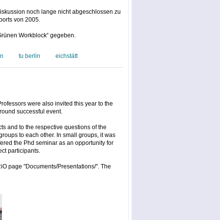
Diskussion noch lange nicht abgeschlossen zu
ports von 2005.
 „Grünen Workblock“ gegeben.
an
tu berlin
eichstätt
ofessors were also invited this year to the
around successful event.
ts and to the respective questions of the
roups to each other. In small groups, it was
ffered the Phd seminar as an opportunity for
t participants.
RiO page "Documents/Presentations/". The