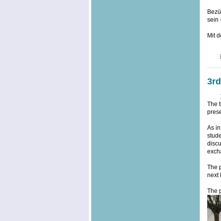
Bezüg
sein 
Mit d
3rd
The t
prese
As in
stude
discu
excha
The p
next 
The p