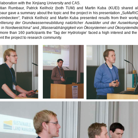
llaboration with the Xinjiang University and CAS.
stian Rumbaur, Patrick Keilholz (both TUM) and Martin Kuba (KUEI) shared al
ur gave a summary about the topic and the project in his presentation „
SuMaRiO 
arimbecken“
, Patrick Keilholz and Martin Kuba presented results from their workp
llierung der Grundwasserneubildung natürlicher Auwälder und der Auswirkun
s in Nordwestchina“
and
„Wasserabhängigkeit von Ökosystemen und Ökosystemdien
more than 160 participants the ‘Tag der Hydrologie’ faced a high interest and t
nt the project to research community.