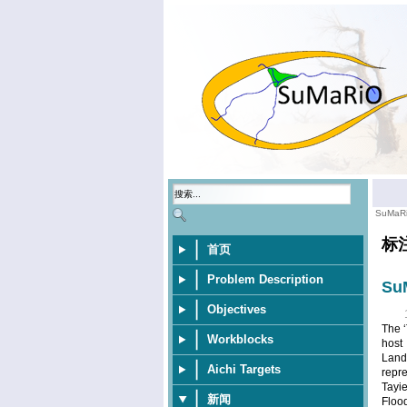
SuMaR
标
首页
Problem Description
SuM
Objectives
The ‘
Workblocks
host
Land
Aichi Targets
repre
Tayi
新闻
Floo