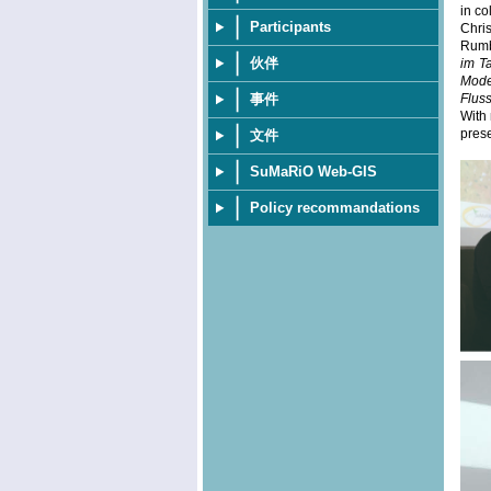
in co
Participants
Chri
Rumba
伙伴
im T
Mode
事件
Flus
With 
prese
文件
SuMaRiO Web-GIS
Policy recommandations