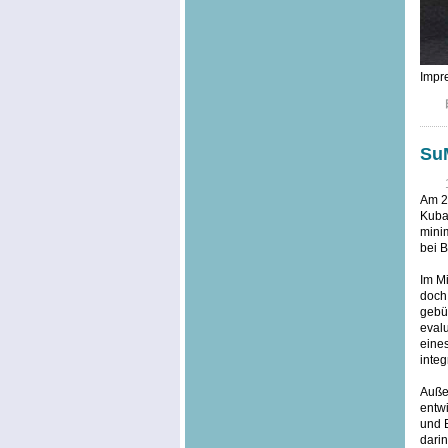
Impre
SuM
Am 20
Kuba,
minim
bei B
Im Mi
doch
gebü
evalu
eine
integ
Außer
entwi
und 
dari