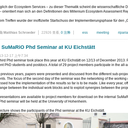
lich der Ecosystem Services – zu dieser Thematik scheint die wissenschaftliche 
– orientiert man sich an den Definitionen des Millenium Ecosystem Assessment Re
em Treffen wurde der inoffizielle Startschuss der Implementierungsphase für den
由 Matthias Schroeder
22926 查看,
0 注释
ess
meeting
ripari
 SuMaRiO Phd Seminar at KU Eichstätt
13-12-17 上午7:34
hird Phd seminar took place this year at KU Eichstätt on 12/13 of December 2013. Pr
nt PhD students and postdocs. A total of 29 project members participate in the all-
 previous years, papers were presented and discussed from the different sub-projec
nts. The focus of the second day of the seminar was the networking of the working g
ssed how the implementation of the results so far is to be made. Like every year, o
nge between the individual work blocks and to exploit synergies between the projec
resentations are available to project members for download on the internal SuMa
Phd seminar will be held at the University of Hohenheim.
icture shows the participants of the Phd seminar at the KU Eichstätt.