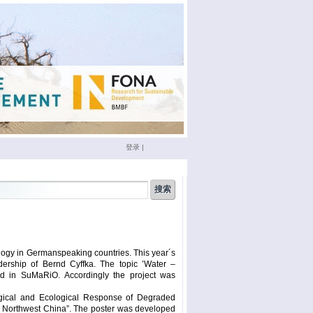
登录
|
china
(3)
conference
(12)
doktoranden
(3)
eichstätt
(6)
logy in Germanspeaking countries. This year´s
phd
(4)
film
(2)
dership of Bernd Cyffka. The topic ’Water –
sumario
(6)
seminar
(4)
ed in SuMaRiO. Accordingly the project was
xinjiang
(2)
ümüt halik
(2)
logical and Ecological Response of Degraded
r, Northwest China”. The poster was developed