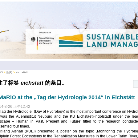
iO
新闻
eichstätt
注了标签
eichstätt
的条目。
aRiO at the „Tag der Hydrologie 2014“ in Eichstätt
14-3-26 上午12:42
Tag der Hydrologie’ (Day of Hydrology) is the most important conference on Hydro
 was the Aueninstitut Neuburg and the KU Eichstaett-Ingolstadt under the lea
scape – Human in Past, Present and Future‘ fitted to the research conduct
sented four times.
erjiang Aishan (KUEI) presented a poster on the topic „Monitoring the Hydro
dplain Forest Ecosystems to the Rehabilitation Measures in the Lower Tarim Rive