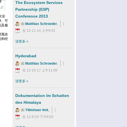
The Ecosystem Services
Partnership (ESP)
Conference 2013
农业
种。可
由
Matthias Schroeder
,
能及服
在 12-11-14 上午9:42
灌溉农
能和经
读更多
»
Hyderabad
由
Matthias Schroeder
,
在 12-10-17 上午11:08
读更多
»
Dokumentation Im Schatten
des Himalaya
由
Yiliminuer Imit
,
在 12-9-24 下午8:03