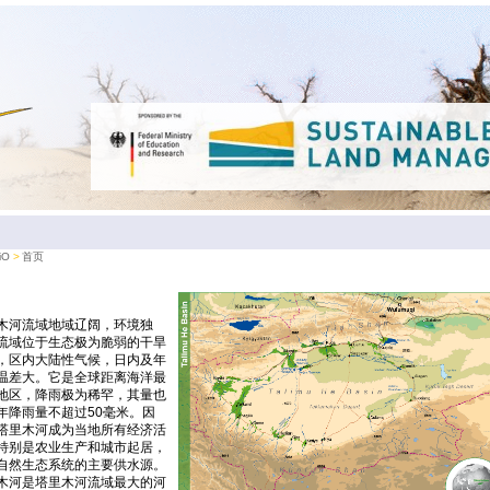
iO
首页
木河流域地域辽阔，环境独
流域位于生态极为脆弱的干旱
，区内大陆性气候，日内及年
温差大。它是全球距离海洋最
地区，降雨极为稀罕，其量也
年降雨量不超过50毫米。因
塔里木河成为当地所有经济活
特别是农业生产和城市起居，
自然生态系统的主要供水源。
木河是塔里木河流域最大的河