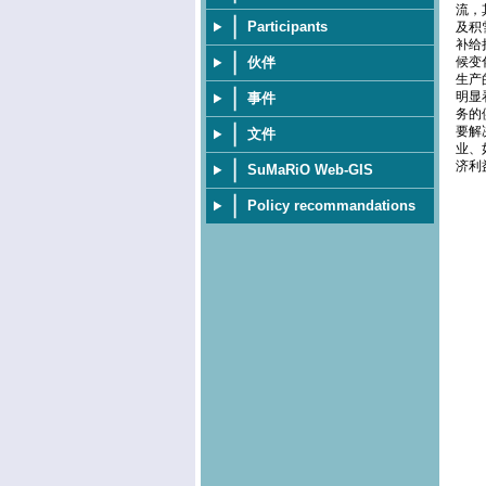
流，
Participants
及积
补给
伙伴
候变
生产
明显
事件
务的
要解
文件
业、
济利
SuMaRiO Web-GIS
Policy recommandations