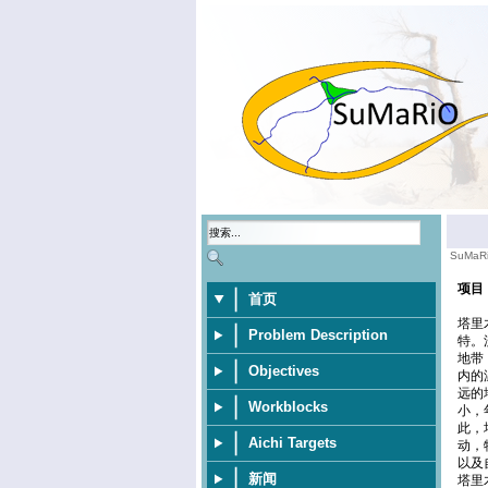
SuMaR
项目
首页
塔里
Problem Description
特。
地带
Objectives
内的
远的
Workblocks
小，
此，
Aichi Targets
动，
以及
新闻
塔里