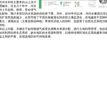
其河水补给主要来自山上冰川
雪融水。过去几十年中，河水
持上升趋势。然而，受全球气
化影响，预计本世纪内水资源的供给将下降。另外，自50年代以来，河内水量因沿河
的扩张而急剧减少，从而导致了平原区植被退化同农田土壤盐渍化，农地越发不宜耕
看出，灌溉农业（主要是棉花种植）带来经济收入的同时，也损害了自然生态系统功
供给。
决以上问题，关键在于如何根据气候变化调整水资源分配，进行土地利用管理，包括
如何利用自然生态系统，缺水地区的水资源利用等，以维持绿洲区域生态系统服务功
益之间的平衡，实现该地区的可持续发展。