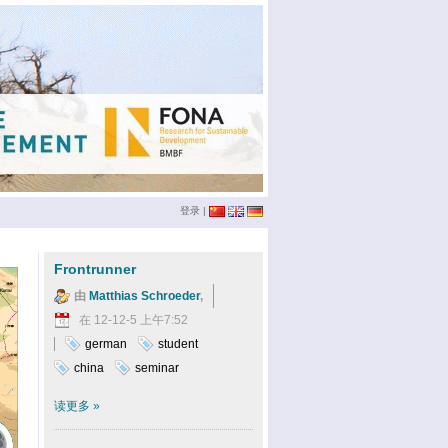
登录
|
Frontrunner
由
Matthias Schroeder
,
在 12-12-5 上午7:52
german
student
china
seminar
读更多
»