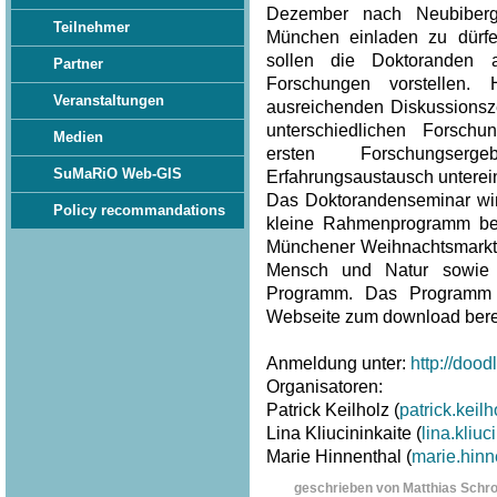
Dezember nach Neubiberg
Teilnehmer
München einladen zu dürf
sollen die Doktoranden 
Partner
Forschungen vorstellen.
Veranstaltungen
ausreichenden Diskussionsze
unterschiedlichen Forsch
Medien
ersten Forschungser
SuMaRiO Web-GIS
Erfahrungsaustausch unterei
Das Doktorandenseminar wi
Policy recommandations
kleine Rahmenprogramm beg
Münchener Weihnachtsmarkt
Mensch und Natur sowie
Programm. Das Programm 
Webseite zum download berei
Anmeldung unter:
http://doo
Organisatoren:
Patrick Keilholz (
patrick.kei
Lina Kliucininkaite (
lina.kliu
Marie Hinnenthal (
marie.hin
geschrieben von Matthias Schr