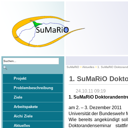
SuMaRiO
Aktuelles
1. SuMaRiO Doktorand
1. SuMaRiO Dokt
Projekt
Problembeschreibung
24.10.11 09:19
1. SuMaRiO Doktorandentr
Ziele
Arbeitspakete
am 2. – 3. Dezember 2011
Universität der Bundeswehr 
Aichi Ziele
Wie bereits angekündigt sol
Doktorandenseminar statt
Aktuelles