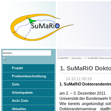
SuMaRiO
Aktuelles
1. SuMaRiO Doktorand
1. SuMaRiO Dokt
Projekt
Problembeschreibung
24.10.11 09:19
1. SuMaRiO Doktorandentr
Ziele
Arbeitspakete
am 2. – 3. Dezember 2011
Universität der Bundeswehr 
Aichi Ziele
Wie bereits angekündigt sol
Doktorandenseminar statt
Aktuelles