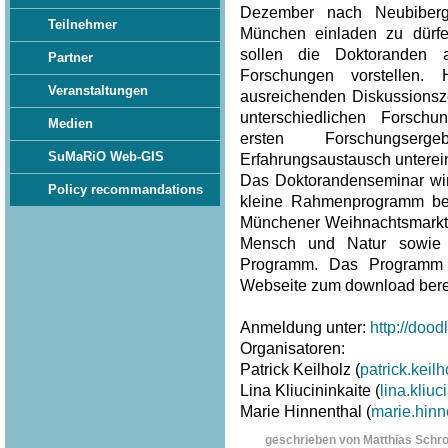
Dezember nach Neubiberg
Teilnehmer
München einladen zu dürf
sollen die Doktoranden 
Partner
Forschungen vorstellen.
Veranstaltungen
ausreichenden Diskussionsze
unterschiedlichen Forsch
Medien
ersten Forschungser
SuMaRiO Web-GIS
Erfahrungsaustausch unterei
Das Doktorandenseminar wi
Policy recommandations
kleine Rahmenprogramm beg
Münchener Weihnachtsmarkt
Mensch und Natur sowie
Programm. Das Programm 
Webseite zum download berei
Anmeldung unter:
http://doo
Organisatoren:
Patrick Keilholz (
patrick.kei
Lina Kliucininkaite (
lina.kliu
Marie Hinnenthal (
marie.hin
geschrieben von Matthias Schr