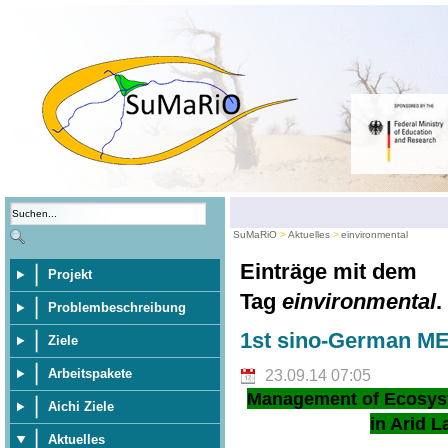
SuMaRiO
Aktuelles
einvironmental
Einträge mit dem
Projekt
Tag
einvironmental
.
Problembeschreibung
1st sino-German M
Ziele
Arbeitspakete
23.09.14 07:05
Management of Ecosys
Aichi Ziele
in Arid L
Aktuelles