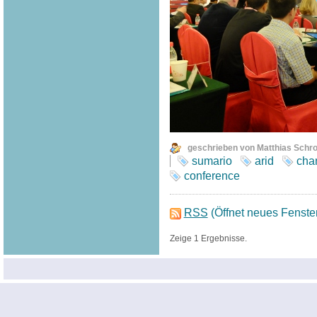
geschrieben von Matthias Schr
sumario
arid
cha
conference
RSS
(Öffnet neues Fenste
Zeige 1 Ergebnisse.