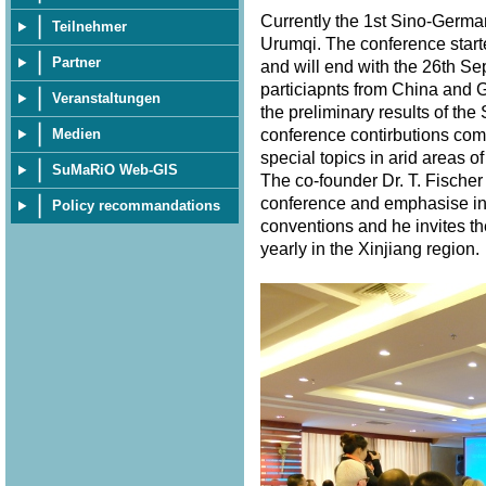
Currently the 1st Sino-Germ
Teilnehmer
Urumqi. The conference star
Partner
and will end with the 26th S
particiapnts from China and 
Veranstaltungen
the preliminary results of th
Medien
conference contirbutions com
special topics in arid areas of
SuMaRiO Web-GIS
The co-founder Dr. T. Fischer
conference and emphasise in 
Policy recommandations
conventions and he invites th
yearly in the Xinjiang region