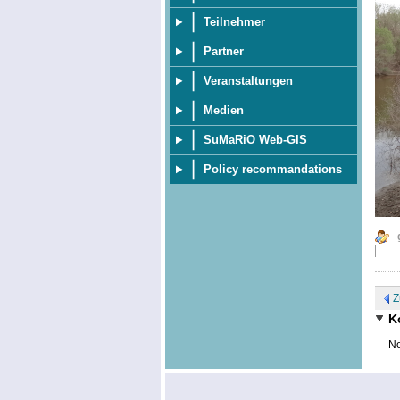
Teilnehmer
Partner
Veranstaltungen
Medien
SuMaRiO Web-GIS
Policy recommandations
Z
K
No