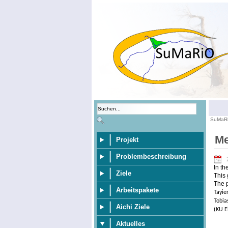
SuMaR
Me
Projekt
Problembeschreibung
In th
Ziele
This 
The p
Arbeitspakete
Tayie
Tobia
Aichi Ziele
(KU E
Aktuelles