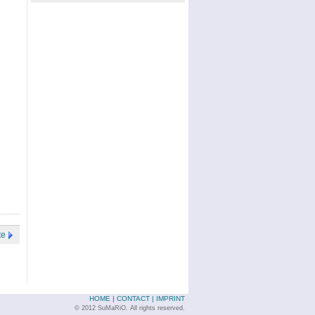
te
HOME
|
CONTACT
|
IMPRINT
© 2012 SuMaRiO. All rights reserved.