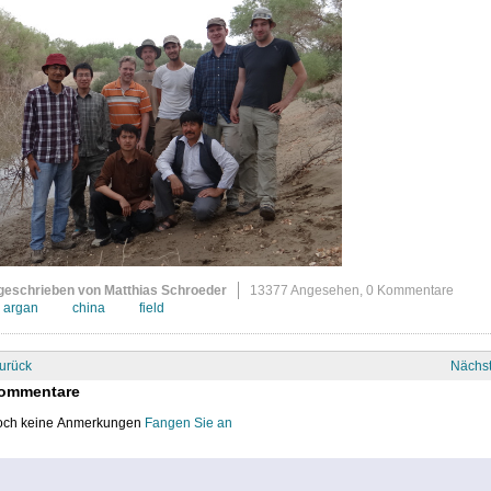
geschrieben von Matthias Schroeder
13377 Angesehen,
0 Kommentare
argan
china
field
urück
Nächs
ommentare
ch keine Anmerkungen
Fangen Sie an