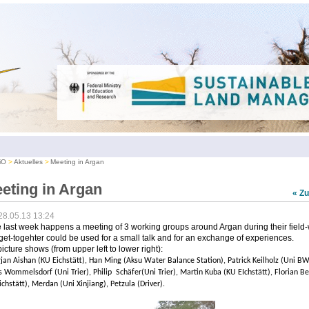
iO
Aktuelles
Meeting in Argan
eting in Argan
« Z
28.05.13 13:24
e last week happens a meeting of 3 working groups around Argan during their field-
get-togehter could be used for a small talk and for an exchange of experiences.
icture shows (from upper left to lower right):
rjan Aishan (KU Eichstätt), Han Ming (Aksu Water Balance Station), Patrick Keilholz (Uni BW
s Wommelsdorf (Uni Trier), Philip Schäfer(Uni Trier), Martin Kuba (KU EIchstätt), Florian Be
ichstätt), Merdan (Uni Xinjiang), Petzula (Driver).