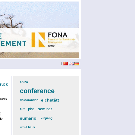
|
china
(3)
urück
conference
(12)
work.
eichstätt
(6)
doktoranden
(3)
phd
(4)
seminar
(4)
film
(2)
),
sumario
(6)
xinjiang
(2)
tz
ümüt halik
(2)